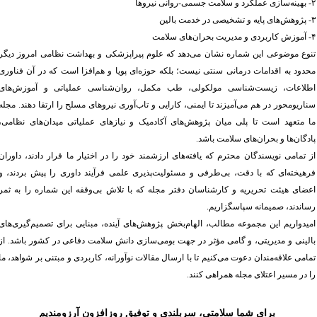
لکرد و سلامت جسمی-روانی نیروها
ایه و تشخیصی در خدمت بالین
دی و مدیریت بحران‌های سلامت
نوع موضوعی این شماره نشان می‌دهد که علوم پیراپزشکی و بهداشت نظامی امروز دیگر
حدود به اقدامات درمانی سنتی نیست؛ بلکه حوزه‌ای پویا و هم‌افزا است که در آن فناوری
طلاعات، زیست‌شناسی مولکولی، طب مکمل، روان‌شناسی عملیاتی و آموزش‌های
ناریومحور در هم می‌آمیزند تا ایمنی، کارایی و تاب‌آوری نیروهای مسلح را ارتقا دهند. مجله
ا متعهد است تا پلی میان پژوهش‌های آکادمیک و نیازهای عملیاتی میدان‌های نظامی،
ادگان‌ها و بحران‌های سلامت باشد
.
ز تمامی نویسندگان محترم که یافته‌های ارزشمند خود را در اختیار ما قرار دادند، داوران
رهیخته‌ای که با دقت، بی‌طرفی و مسئولیت‌پذیری علمی فرآیند داوری را پیش بردند، و
عضای هیئت تحریریه و کارشناسان دفتر مجله که با تلاش بی‌وقفه این شماره را به ثمر
ساندند، صمیمانه سپاسگزاریم
.
میدواریم این مجموعه مطالب، الهام‌بخش پژوهش‌های آینده، مبنایی برای تصمیم‌گیری‌های
الینی و مدیریتی، و گامی مؤثر در جهت بومی‌سازی دانش سلامت دفاعی در کشور باشد. از
مامی علاقه‌مندان دعوت می‌کنیم تا با ارسال مقالات نوآورانه، کاربردی و مبتنی بر شواهد، ما
ا در مسیر اعتلای مجله همراهی کنند
.
برای شما سلامتی، سربلندی و توفیق روزافزون آرزومندیم