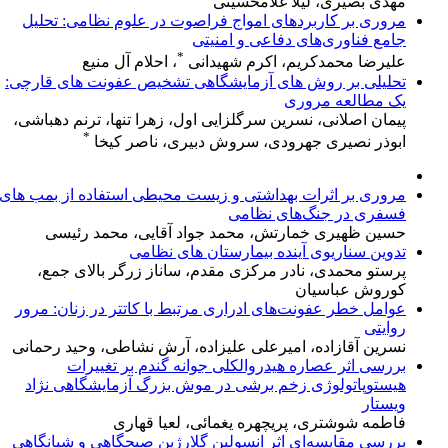
مهدی بصیری، لیلا غلامحسینی
مروری بر کاربردهای امواج فراصوت در علوم نظامی: تحلیل
جامع فناوری‌های دفاعی و امنیتی
*
علیرضا محمدکریم، اکرم شهیدانی
، احلام آل منیع
تحلیلی بر روش های آزمایشگاهی تشخیص عفونت های قارچی:
یک مطالعه مروری
پیمان اصلانی، نسرین سرگلزایی اول، زهرا تنها، ترنم دهباشی،
*
ابوذر نصیری جهرودی، سروش دبیری، ناصر کیخا
مروری بر اثرات بهداشتی و زیست ‌محیطی استفاده از بمب های
فسفری در جنگ‌های نظامی
حسین ظهیری خمارتش، محمد جواد آقایی، محمد رئیسی
تدوین سناریوی آینده بیمارستان های نظامی
پرستو محمدی، نادر مرکزی مقدم، ساناز زرگر بالای جمع،
کوروش عباسیان
عوامل خطر عفونت‌های ادراری مرتبط با کاتتر در زنان: مرور
روایتی
نسرین آقازاده، امیرعلی علیزاده، آرش نشاطی، وحید رحمانی
بررسی اثر عصاره هیدروالکلی جوانه گندم بر تغییرات
هیستوپاتولوژی زخم برشی در موش بزرگ آزمایشگاهی نژاد
ویستار
فاطمه شوشتری، پریچهره یغمائی، لعیا قهاری
بررسی مقایسه‌ای اثر انسولین گلارژین صبحگاهی و شبانگاهی