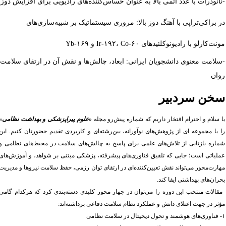
نانوذرات با عدد اتمی بالا به عنوان حساس‌کننده‌های رادیویی برای افزایش دوز
ر براکی‌تراپی با آهنگ دوز بالا: مروری سیستماتیک بر شبیه‌سازی‌های
ونت‌کارلو با رادیونوکلئیدهای Ir-۱۹۲، Co-۶۰ و Yb-۱۶۹
سلامت معنوی دانشجویان ایرانی: ابعاد، چالش‌ها و نقش آن در ارتقای سلامت
وان
خن سردبیر
ا سلام و احترام افتخار داریم که شماره پیش‌رو مجله
«
علوم
پیراپزشکی و بهداشت نظامی»
ا با مجموعه‌ ای از پژوهش‌های نوآورانه، بین‌رشته‌ای و کاربردی تقدیم حضورتان کنیم. این
ماره بازتابی از تلاش‌های علمی برای پاسخ به چالش‌های سلامت در محیط‌های نظامی و
ملیاتی است؛ جایی که تلفیق فناوری‌های پیشرفته، پزشکی مبتنی بر شواهد، و آموزش‌های
هارت‌محور می‌تواند نقش تعیین‌کننده‌ای در ارتقای توان رزمی، حفظ سلامت نیروها و مدیریت
حران‌های بهداشتی ایفا کند
.
قالات منتخب این دوره را می‌توان در چهار محور کلیدی دسته‌بندی کرد که هرکدام گامی
ؤثر در جهت اعتلای دانش و عملکرد نظام سلامت دفاعی برداشته‌اند:
مند و تحول دیجیتال در سلامت نظامی