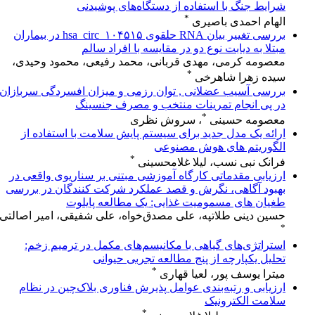
شرایط جنگ با استفاده از دستگاه‌های پوشیدنی
*
الهام احمدی باصیری
بررسی تغییر بیان RNA حلقوی hsa_circ_۱۰۴۵۱۵ در بیماران
مبتلا به دیابت نوع دو در مقایسه با افراد سالم
معصومه کرمی، مهدی قربانی، محمد رفیعی، محمود وحیدی،
*
سیده زهرا شاهرخی
بررسی آسیب عضلانی , توان رزمی و میزان افسردگی سربازان
در پی انجام تمرینات منتخب و مصرف جنسینگ
*
معصومه حسینی
، سروش نظری
ارائه یک مدل جدید برای سیستم پایش سلامت با استفاده از
الگوریتم های هوش مصنوعی
*
فرانک نبی نسب، لیلا غلامحسینی
ارزیابی مقدماتی کارگاه آموزشی مبتنی بر سناریوی واقعی در
بهبود آگاهی، نگرش و قصد عملکرد شرکت کنندگان در بررسی
طغیان های مسمومیت غذایی: یک مطالعه پایلوت
حسین دینی طلاتپه، علی مصدق‌خواه، علی شفیقی، امیر اصالتی
*
استراتژی‌های گیاهی با مکانیسم‌های مکمل در ترمیم زخم:
تحلیل یکپارچه از پنج مطالعه تجربی حیوانی
*
میترا یوسف پور، لعیا قهاری
ارزیابی و رتبه‌بندی عوامل پذیرش فناوری بلاک‌چین در نظام
سلامت الکترونیک
*