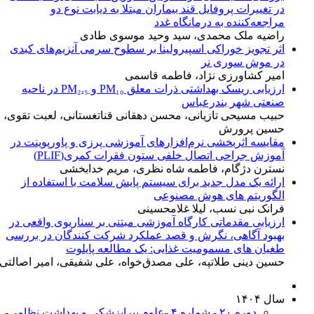
در تغییرات پروفایل قند بیماران مبتلا به دیابت نوع دو
مراجعه‌کننده به درمانگاه غدد
راضیه ملک محمدی، سید وحید موسوی طادی
اثر تجویز خوراکی اسپیرولینا بر سطوح سرمی آنزیم‌های کبدی
در موش سوری نر
امیر کشاورزی نژاد، فاطمه قاسمی
ارزیابی ریسک بهداشتی ذرات معلق PM₁₀ و PM₂.₅ در ناحیه
صنعتی شهر بندرعباس
حبیب مسیحی تازیانی، محسن دهقانی قناتغستانی، لعبت تقوی،
حسین پرورش
مقایسه اثربخشی نرم‌افزارهای آموزشی پرزی و پاورپوینت در
آموزش جراحی اتصال خلفی ستون فقرات کمری(PLIF)
نسترن دژگام، فاطمه شاه نظری، مریم خدابخشی
ارائه یک مدل جدید برای سیستم پایش سلامت با استفاده از
الگوریتم های هوش مصنوعی
فرانک نبی نسب، لیلا غلامحسینی
ارزیابی مقدماتی کارگاه آموزشی مبتنی بر سناریوی واقعی در
بهبود آگاهی، نگرش و قصد عملکرد شرکت کنندگان در بررسی
طغیان های مسمومیت غذایی: یک مطالعه پایلوت
حسین دینی طلاتپه، علی مصدق‌خواه، علی شفیقی، امیر اصالتی
سال ۱۴۰۴
دوره ۲۰ - شماره ۴ -علوم پیراپزشکی و بهداشت نظامی-