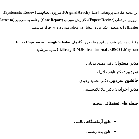
ین مجله
مقالات پژوهشی اصیل (
Original Article
)، مروری نظام‌مند (
Systematic Review
)،
روری حرفه‌­ای (
Expert Review
)، گزارش موردی (
Case Report
) و نامه به سردبیر (
Letter to
Edito
) را
به منظور پذیرش و انتشار در مجله، مورد داوری قرار می‌دهد.
قالات منتشر شده در این مجله در پایگاه‌های
Google Scholar
،
Index Copernicus
،
MagIra
،
EBSCO
،
Iran Journal
،
ICMJE
و
Civilica
نمایه می‌شود.
دیر مسئول:
دکتر مهدی قربانی
ردبیر:
دکتر ناهید جلال‌لو
انشین سردبیر:
دکتر محمود وحیدی
دیر اجرایی:
دکتر لیلا غلامحسینی
یطه های تحقیقاتی مجله:
علوم آزمایشگاهی بالینی
علوم پایه زیستی