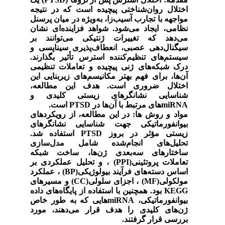
اختلال روان‌شناختی پیچیده است که در نتیجه
مواجهه با تجارب آسیب‌زا، به‌ویژه در میان پرسنل
نظامی، ایجاد می‌شود. شواهد فزاینده‌ای نشان
می‌دهد که تغییرات ژنتیکی می‌توانند بر
سیگنال‌دهی عصبی، انعطاف‌پذیری سیناپسی و
سیستم‌های تنظیم‌کننده استرس تأثیر بگذارند.
درک شبکه‌های ژنی پیچیده و تعاملات تنظیمی
آن‌ها، برای فهم بهتر مکانیسم‌های زیربنایی این
اختلال ضروری است. هدف این مطالعه،
شناسایی نشانگرهای زیستی کلیدی و
miRNA
های مرتبط با آن‌ها در
PTSD
است
.
مواد و روش ها:
در این مطالعه، از رویکردهای
بیوانفورماتیکی جهت شناسایی نشانگرهای
زیستی مؤثر در بروز
PTSD
استفاده شد.
تحلیل‌های انجام‌شده شامل مدل‌سازی
ساختارهای سه‌بعدی ژن‌ها، ساخت شبکه
تعاملات پروتئینی
)
PPI
(
، و تحلیل عملکردی بر
اساس دسته‌های فرآیند بیولوژیکی(
BP
(
، عملکرد
مولکولی(
MF
(
، اجزای سلولی(
CC
(
و مسیرهای
KEGG
بود. همچنین با استفاده از پایگاه‌های داده
بیوانفورماتیکی،
miRNA
هایی که به طور خاص
ژن‌های کلیدی را هدف قرار می‌دهند، مورد
بررسی قرار گرفتند
.