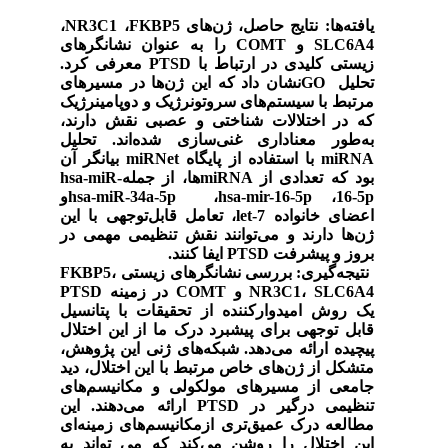
یافته‌ها:
نتایج حاصل، ژن‌های
FKBP5
،
NR3C1
،
SLC6A4
و
COMT
را به عنوان نشانگرهای
زیستی کلیدی در ارتباط با
PTSD
معرفی کرد.
تحلیل
GO
نشان داد که این ژن‌ها در مسیرهای
مرتبط با سیستم‌های سروتونرژیک و دوپامینرژیک
که در اختلالات شناختی و عصبی نقش دارند،
به‌طور معناداری غنی‌سازی شده‌اند. تحلیل
miRNA
با استفاده از پایگاه
miRNet
بیانگر آن
بود که تعدادی از
miRNA
ها، از جمله
hsa-miR-
16-5p
،
hsa-mir-16-5p
،
hsa-miR-34a-5p
و
اعضای خانواده
let-7
، تعامل قابل‌توجهی با این
ژن‌ها دارند و می‌توانند نقش تنظیمی مهمی در
بروز و پیشرفت
PTSD
ایفا کنند
.
نتیجه‌گیری:
بررسی نشانگرهای زیستی FKBP5،
NR3C1، SLC6A4 و COMT در زمینه PTSD
یک روش امیدوارکننده از تحقیقات با پتانسیل
قابل توجهی برای پیشبرد درک ما از این اختلال
پیچیده ارائه می‌دهد. شبکه‌های ژنی این پژوهش،
متشکل از ژن‌های خاص مرتبط با این اختلال، دید
جامعی از مسیرهای مولکولی و مکانیسم‌های
تنظیمی درگیر در PTSD ارائه می‌دهند. این
مطالعه درک عمیق‌تری ازمکانیسم‌های زمینه‌ای
این اختلال را روشن می‌کند که می تواند به