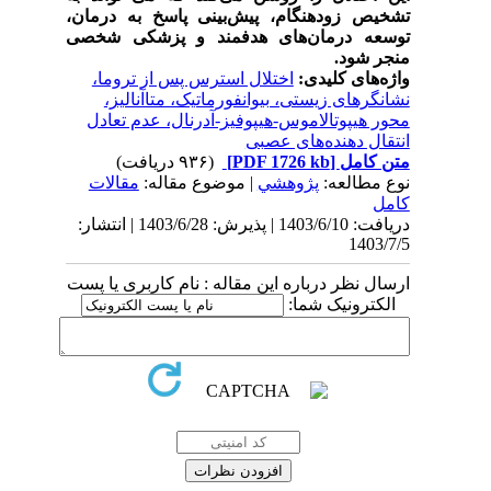
تشخیص زودهنگام، پیش‌بینی پاسخ به درمان،
توسعه درمان‌های هدفمند و پزشکی شخصی
منجر شود.
واژه‌های کلیدی:
اختلال استرس پس از تروما،
نشانگرهای زیستی، بیوانفورماتیک، متاآنالیز،
محور هیپوتالاموس-هیپوفیز-آدرنال، عدم تعادل
انتقال دهنده‌های عصبی
متن کامل
[PDF 1726 kb]
(۹۳۶ دریافت)
نوع مطالعه:
پژوهشي
| موضوع مقاله:
مقالات
کامل
دریافت: 1403/6/10 | پذیرش: 1403/6/28 | انتشار:
1403/7/5
ارسال نظر درباره این مقاله : نام کاربری یا پست
الکترونیک شما: