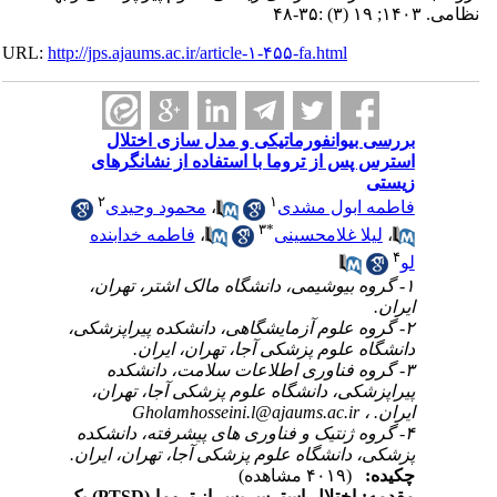
نظامی. ۱۴۰۳; ۱۹ (۳) :۳۵-۴۸
URL:
http://jps.ajaums.ac.ir/article-۱-۴۵۵-fa.html
بررسی بیوانفورماتیکی و مدل سازی اختلال
استرس پس از تروما با استفاده از نشانگرهای
زیستی
۲
۱
فاطمه ابول مشدی
،
محمود وحیدی
۳
*
،
لیلا غلامحسینی
،
فاطمه خدابنده
۴
لو
۱- گروه بیوشیمی، دانشگاه مالک اشتر، تهران،
ایران.
۲- گروه علوم آزمایشگاهی، دانشکده پیراپزشکی،
دانشگاه علوم پزشکی آجا، تهران، ایران.
۳- گروه فناوری اطلاعات سلامت، دانشکده
پیراپزشکی، دانشگاه علوم پزشکی آجا، تهران،
ایران. ،
Gholamhosseini.l@ajaums.ac.ir
۴- گروه ژنتیک و فناوری های پیشرفته، دانشکده
پزشکی، دانشگاه علوم پزشکی آجا، تهران، ایران.
چکیده:
(۴۰۱۹ مشاهده)
مقدمه:
اختلال استرس پس از تروما
)
PTSD
(
یک