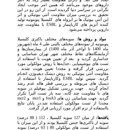
داروهای
موجود
می‌باشد که همین امر موجب ایجاد
نگرانی در سراسر دنیا گردیده است. از این رو در این
تحقیق به بررسی میزان مقاومت آنتی بیوتیکی و اثر
این آنتی بیوتیک ها بر ایزوله های کلبسیلا پنومونیه تولید
کننده آنزیم های کارباپنماز و
ESBL
با مقاومت چند
دارویی پرداخته می‌شود.
مواد و روش ها:
سویه‌های مختلف باکتری کلبسیلا
پنومونیه از نمونه‌های مختلف بالینی طی 4 ماه (شهریور
ماه 1400 تا اواخر آذر ماه 1400) از بیمارستان‌ها و
آزمایشگاه‌های نقاط مختلف شهر تهران شناسایی و
جداسازی گردید و بعد از تعیین هویت با استفاده از
تست های بیوشیمیایی ،جدایه‌ها با روش مولکولی مورد
بررسی قرار گرفته و مجددا تعیین هویت شدند .
مقاومت آنتی بیوتیکی به روش دیسک دیفیـوژن انجـام
گردید. سپس تولید
ESBL
و
کارباپنماز
با استفاده از
دیسک های مربوطه
و بررسی قطر هاله عدم رشد
انجام گردید . جهت بررسی تشکیل بیوفیلم در سویه
های با مقاومت چند گانه، سه بار تست الیزا تکرار
گردید .جهت شناسایی ژن های
fosA3
و
mcr1
و
mcr2
مجددا از تست مولکولی استفاده شد.در پایان نتایج
بااستفاده از نرم افزار مورد ارزیابی قرار گرفت.
یافته
ها:
از میان 127 سویه کلبسیلا ، 112 ( 88 درصد)
سویه از باکتری‌ها جنس کلبسیلا بودند و از این میزان با
استفاده از تست های مولکولی 80 ( 63 درصد) نمونه