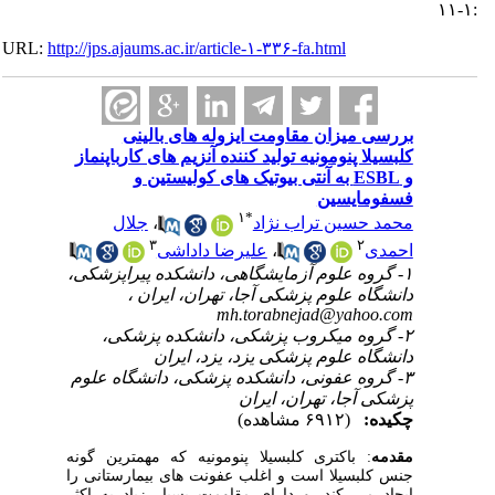
:۱-۱۱
URL:
http://jps.ajaums.ac.ir/article-۱-۳۳۶-fa.html
بررسی میزان مقاومت ایزوله های بالینی
کلبسیلا پنومونیه تولید کننده آنزیم های کارباپنماز
و ESBL به آنتی بیوتیک های کولیستین و
فسفومایسین
۱
*
محمد حسین تراب نژاد
،
جلال
۳
۲
احمدی
،
علیرضا داداشی
۱- گروه علوم آزمایشگاهی، دانشکده پیراپزشکی،
دانشگاه علوم پزشکی آجا، تهران، ایران ،
mh.torabnejad@yahoo.com
۲- گروه میکروب پزشکی، دانشکده پزشکی،
دانشگاه علوم پزشکی یزد، یزد، ایران
۳- گروه عفونی، دانشکده پزشکی، دانشگاه علوم
پزشکی آجا، تهران، ایران
چکیده:
(۶۹۱۲ مشاهده)
مقدمه
:
باکتری کلبسیلا پنومونیه که مهمترین گونه
جنس کلبسیلا است و اغلب عفونت های بیمارستانی را
ایجاد می کند. و دارای مقاومت بسیار زیاد به اکثر