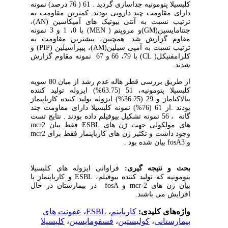
کلبسیلا پنومونیه جداسازی گردید . 61 ( 76 درصد) نمونه
دارای مقاومت چند دارویی بودند.
کمترین مقاومت به
ترتیب نسبت به آنتی بیوتیک های آمیکاسین
(AN)
،
جنتامایسین(
GM
)و مروپنم
(MEN )
با 0، 1 و 3 نمونه
مقاوم گزارش شد. همچنین، بیشترین مقاومت به
ترتیب نسبت به آمپی سیلین
(AM)
، پیپراسیلین
(PIP)
و
کلرامفنیکل
)
(CL
با 79، 66 و 67 نمونه مقاوم گزارش
شدند.
از طریق بررسی قطر هاله عدم رشد از میان 80 سویه
کلبسیلا پنومونیه، 51 (63.75%) ایزوله تولید کننده
بتالاکتاماز و 29 (36.25%) ایزوله تولید کننده کارباپنماز
بودند .از
61 (76%) نمونه کلبسیلا دارای مقاومت چند
گانه ، 56 نمونه تشکیل بیوفیلم داده بودند .
نتایج تست
های مولکولی جهت ژن های
ESBL
فقط بیان
mcr2
وجود داشت و
تکثیر ژن های کارباپنماز فقط برای
mcr2
و
fosA3
بیان شده بود .
بحث و نتیجه گیری
:
فراوانی ایزوله های کلبسیلا
پنومونیه که تولید کننده بیوفیلم،
ESBL
و کارباپنماز با
بیان ژن های
mcr-2
و
fosA
در بیمارستان در حال
افزایش می باشند.
واژه‌های کلیدی:
کارباپنم
،
ESBL
،
عفونت های
بیمارستانی
،
کولیستین
،
فسفومایسین
،
کلبسیلا