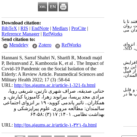
ورها برای کنترل شیوع کووید 19 تصمیم گرفتند تا با
Download citation:
ت روان
BibTeX
|
RIS
|
EndNote
|
Medlars
|
ProCite
|
ای اجتماعی سالمندان می
Reference Manager
|
RefWorks
Send citation to:
 انزوای
Mendeley
Zotero
RefWorks
ی،
SID
،
Hannani S, Sarraf Shahri N, Sharifi R, Moradi majd
ه افزایش
P, Beiranvand Z, Kamboozia K, et al . The Impact of
ین رو،
Covid-19 Pandemic on the Social Isolation of the
از قبیل
Elderly: A Review Article. Paramedical Sciences and
مندان،
Military Health 2022; 17 (3) :58-64
URL:
http://jps.ajaums.ac.ir/article-1-321-fa.html
و قابل
حنانی صدیقه، صراف شهری نازنین، شریفی رویا،
 ها در
مرادی مجد پریسا، بیرانوند زهرا، کامبوزیا کیارش، و
همکاران.. تاثیر پاندمی کووید- ۱۹ بر انزوای اجتماعی
سالمندان: مطالعه مروری. علوم پیراپزشکی و
بهداشت نظامی. ۱۴۰۱; ۱۷ (۳) :۵۸-۶۴
URL:
http://jps.ajaums.ac.ir/article-۱-۳۲۱-fa.html