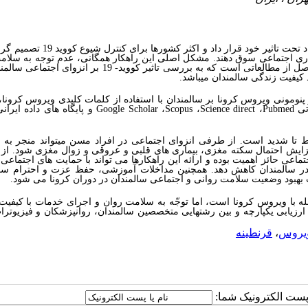
عمیقا جامعه جهانی را در تمامی ابعاد تحت تاثیر خود قرار داد و اکثر کش
ری اجتماعی سوق دهند. مشکل اصلی این راهکار همگانی، عدم توجه به سلام
جمع بندی یافته-های حاصل از مطالعاتی است که به بررسی تاثیر کووید- 19 بر انزو
یفیت زندگی سالمندان می­باشد.
پنومونی ویروس کرونا بر سالمندان با استفاده از کلمات کلیدی ویروس کرونا،
تی
Pubmed
،
Science direct
،
Scopus
،
Google Scholar
و پایگاه های داده ایران
بر سلامت روان از حد متوسط تا شدید است. از طرفی انزوای اجتماعی در افراد مسن می­تواند منجر ب
یش احتمال سکته مغزی، بیماری های قلبی و عروقی و زوال مغزی شود. از ا
اعی حائز اهمیت بوده و ارائه این راهکارها می تواند با حمایت های اجتماعی 
 سالمندان کاهش دهد. همچنین مداخلات آموزشی، حفظ عزت و احترام سال
 بهبود وضعیت سلامت روانی و اجتماعی سالمندان در دوران کرونا می شود
.
ه با ویروس کرونا است، اما توجّه به سلامت روان و اجرای خدمات با کیفیت 
زیابی یکپارچه و بین رشته­ایی متخصصین سالمندان، روانپزشکان و فیزیوتراپ
ویروس
،
قرنطینه
ا پست الکترونیک شما: