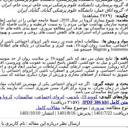
۵- گروه پرستاری، دانشکده علوم پزشکی تربت جام، تربت جام، ایران
۶- گروه اتاق عمل، دانشگاه علوم پزشکی گناباد، گناباد، ایران
چکیده:
(۲۷۶۹ مشاهده)
قدمه:
شیوع بیماری کرونا در سال 2019،
توصیه سازمان بهداشت جهانی مردم را به سمت قرنطینه و رعایت فاصله گذا
فراد به ویژه سالمندان بود. هدف این مطالعه مرو
ری،
پردازد و همچنین ارائه استراتژی های کاهش آسیب های روحی و جسمی و بهبود ک
واد و روش ها:
مطالعات انجام شده در زمینه تاثیر انزوای اجتماعی ناشی از 
جتماعی، سلامت روان،
کوید-19
، همه گیری و سالمندان در پایگاه های اطلاعا
Iranmedax
و
Magiran
ج
ستجو شد.
افته ها:
نتایج نشان می دهد که تاثیر کووید-19 
افسردگی و میل به خودکشی، کاهش پاسخ ایمنی به عفونت های ویروسی، افزا
ارائه رویکرد سیستمی جهت ارتقای کیفیت ارتباطات در تمامی ابعاد فردی و اجتم
حمایت احساسی و عملی، استرس و اضطراب ناشی از انزوای اجتماعی را در
تشویق به استفاده از فضاهای مجازی و ورزش از موارد دیگری می­باشد که سبب
حث و نتیجه گیری:
اگر چه انزوای اجتماعی یکی از مهمترین اقدامات مقابل
قبول در زمان بحران، به ویژه برای افراد مسن ضروری است، که نیازمند یک ار
بهبود شرایط سالمندان می ­باشد.
واژه‌های کلیدی:
کووید 19
،
پاندمی
،
انزوای اجتماعی
،
سالمندان
،
کرونا 
متن کامل
[PDF 386 kb]
(۲۱۵۷ دریافت)
نوع مطالعه:
مروری
| موضوع مقاله:
مقالات کامل
دریافت: 1401/7/22 | پذیرش: 1401/8/16 | انتشار: 1401/10/10
ارسال نظر درباره این مقاله : نام کاربری ی