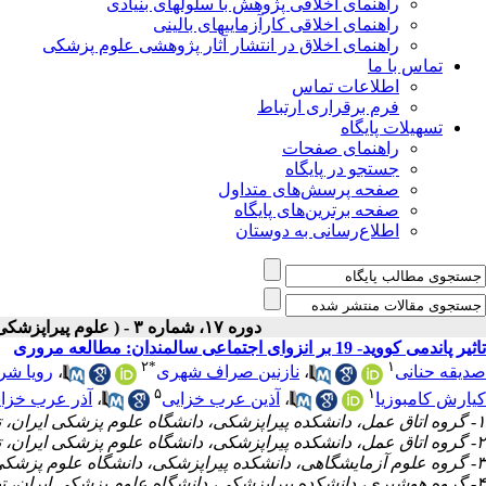
راهنمای اخلاقی پژوهش با سلولهای بنیادی
راهنمای اخلاقی کارآزماییهای بالینی
راهنمای اخلاق در انتشار آثار پژوهشی علوم پزشکی
تماس با ما
اطلاعات تماس
فرم برقراری ارتباط
تسهیلات پایگاه
راهنمای صفحات
جستجو در پایگاه
صفحه پرسش‌های متداول
صفحه برترین‌های پایگاه
اطلاع‌رسانی به دوستان
دوره ۱۷، شماره ۳ - ( علوم پیراپزشکی و بهداشت نظامی- پاییز- ۱۴۰۱ )
تاثیر پاندمی کووید- 19 بر انزوای اجتماعی سالمندان: مطالعه مروری
۲
*
۱
صدیقه حنانی
،
نازنین صراف شهری
،
رویا شر
۵
۱
کیارش کامبوزیا
،
آذین عرب خزایی
،
آذر عرب خزا
۱- گروه اتاق عمل، دانشکده پیراپزشکی، دانشگاه علوم پزشکی ایران، تهران، ایران
۲- گروه اتاق عمل، دانشکده پیراپزشکی، دانشگاه علوم پزشکی ایران، تهران، ایران ،
۳- گروه علوم آزمایشگاهی، دانشکده پیراپزشکی، دانشگاه علوم پزشکی ایران ، تهران ، ایران
۴- گروه هوشبری، دانشکده پیراپزشکی، دانشگاه علوم پزشکی ایران، تهران ، ایران