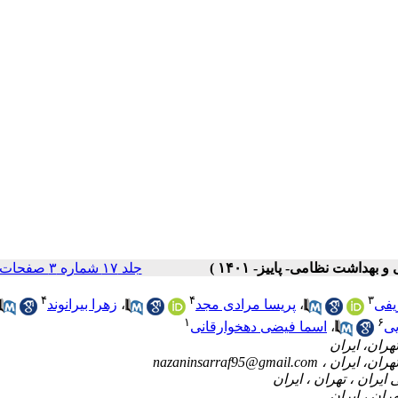
جلد ۱۷ شماره ۳ صفحات ۶۴-۵۸
۴
۴
۳
یفی
،
پریسا مرادی مجد
،
زهرا بیرانوند
۱
۶
یی
،
اسما فیضی دهخوارقانی
nazaninsarraf95@gmail.com