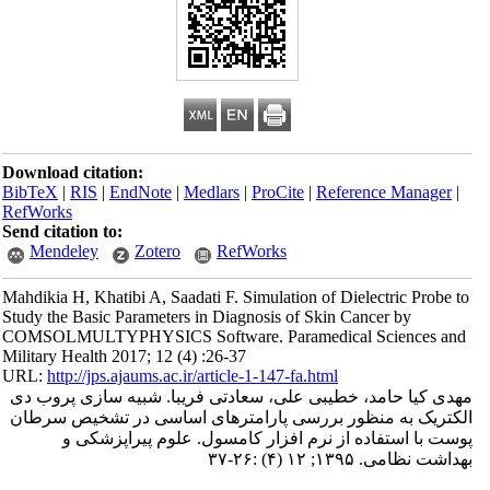
Download citation:
BibTeX
|
RIS
|
EndNote
|
Medlars
|
ProCite
|
Reference Manager
|
RefWorks
Send citation to:
Mendeley
Zotero
RefWorks
Mahdikia H, Khatibi A, Saadati F. Simulation of Dielectric Probe to
Study the Basic Parameters in Diagnosis of Skin Cancer by
COMSOLMULTYPHYSICS Software. Paramedical Sciences and
Military Health 2017; 12 (4) :26-37
URL:
http://jps.ajaums.ac.ir/article-1-147-fa.html
مهدی کیا حامد، خطیبی علی، سعادتی فریبا. شبیه سازی پروب دی
الکتریک به منظور بررسی پارامترهای اساسی در تشخیص سرطان
پوست با استفاده از نرم افزار کامسول. علوم پیراپزشکی و
بهداشت نظامی. ۱۳۹۵; ۱۲ (۴) :۲۶-۳۷