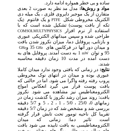
ساده و بی خطر همواره ادامه دارد.
مواد و روش‌ها:
مدل مد نظر به صورت 2 بعدی
متقارن از یک موجبر دایروی فلزی ، یک میله دی
الکتریک
مخروطی شکل
و یک فانتوم
یک
)
PTFE
تکه از بافت پوست) تشکیل شده است که با
استفاده از نرم افزار
COMSOLMULTYPHYSICS
طراحی شده و سپس میدانهای الکتریکی عبوری
و بازتابی، پروفایل دما، میزان نکروز شدن بافت
و میدان دور آنها در فرکانس های
35 و
GHz
GHz
95 و توان
1 به دست آمدند. پروفایل های به
mW
دست آمده در مدت 10 زمان دقیقه محاسبه
شدند.
نتایج:
در زمانی که بافتی وجود ندارد میدان کاملا
عبوری بوده و میدان در انتهای نوک مخروطی
پروب رفته رفته واگرا می شود. اما در حالتی که
بافت پوست قرار می گیرد انعکاس امواج
الکترومغناطیس نیز مشاهده می شود
نکروز
.
بافت: روند میزان رشد نکروز با گذشت زمان در
زمانهای 0، 25/0 ، 5/0 ، 1 ، 2 ، 5 و 5/7 دقیقه
بررسی شد و مشخص شد که در زمان 5/7 دقیقه
تقریبا کل ناحیه تومور تحت تابش قرار گرفته
است
تاثیر دما: زمانی که میدان
.
الکترومغناطیسی به بافت تابیده می شود بافت
های سالم و سرطانی رنگ های مختلفی به خود