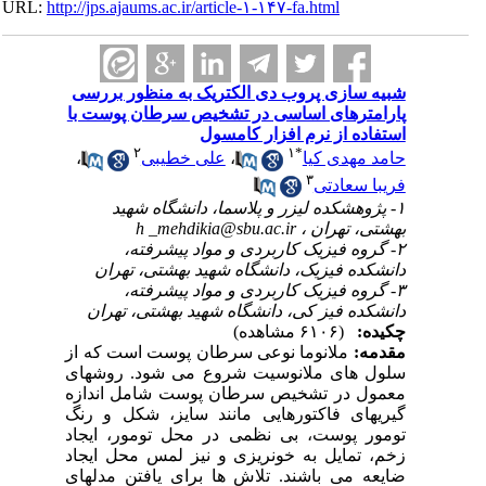
URL:
http://jps.ajaums.ac.ir/article-۱-۱۴۷-fa.html
شبیه سازی پروب دی الکتریک به منظور بررسی
پارامترهای اساسی در تشخیص سرطان پوست با
استفاده از نرم افزار کامسول
۲
۱
*
حامد مهدی کیا
،
علی خطیبی
،
۳
فریبا سعادتی
۱- پژوهشکده لیزر و پلاسما، دانشگاه شهید
بهشتی، تهران ،
h _mehdikia@sbu.ac.ir
۲- گروه فیزیک کاربردی و مواد پیشرفته،
دانشکده فیزیک، دانشگاه شهید بهشتی، تهران
۳- گروه فیزیک کاربردی و مواد پیشرفته،
دانشکده فیز کی، دانشگاه شهید بهشتی، تهران
چکیده:
(۶۱۰۶ مشاهده)
مقدمه:
ملانوما نوعی سرطان پوست است که از
سلول های ملانوسیت شروع می شود. روشهای
معمول در تشخیص س
ر
طان پوست شامل اندازه
گیریهای فاکتورهایی مانند سایز، شکل و رنگ
تومور پوست، بی نظمی در محل تومور، ایجاد
زخم، تمایل به خونریزی و نیز لمس محل ایجاد
ضایعه می باشند. تلاش ها برای یافتن مدلهای