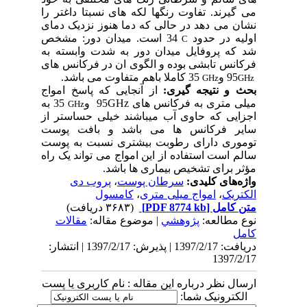
می گیرند. تفاوت رنگها لکه های نسبتا داغتر را
نشان می دهد در حالی که دما هنوز نزدیک دمای
اولیه در حدود
34 است.
میدان دور: مشخص
C
شد که پروفایل میدان دور به شدت وابسته به
فرکانس تابشی بوده و الگوی ان در فرکانس های
95 و
35 کاملا باهم متفاوت می باشد.
GHz
GHz
بحث و نتیجه گیری:
از آنجایی که پاسخ امواج
میلی متری به فرکانس های 95
GHz
و
35 به
GHz
اجزایی که حاوی آب می­باشند خیلی حساستر از
سایر فرکانس ها می باشد و بافت پوست
توموری دارای رطوبت بیشتری نسبت به پوست
سالم است استفاده از این امواج می تواند یک راه
مؤثر برای تشخیص بیماری ها باشد.
واژه‌های کلیدی:
سرطان پوست
،
پروب دی
الکتریک
،
امواج میلی متری
،
کامسول
متن کامل
[PDF 8774 kb]
(۳۶۸۳ دریافت)
نوع مطالعه:
پژوهشي
| موضوع مقاله:
مقالات
کامل
دریافت: 1397/2/17 | پذیرش: 1397/2/17 | انتشار:
1397/2/17
ارسال نظر درباره این مقاله : نام کاربری یا پست
الکترونیک شما: