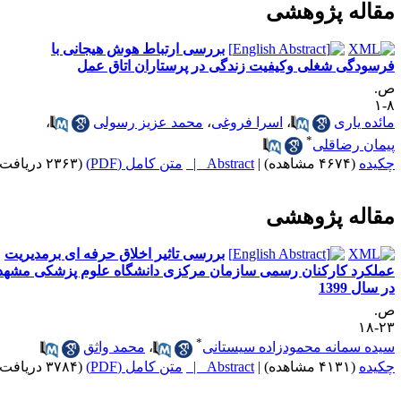
قاله پژوهشی
بررسی ارتباط هوش هیجانی با
رسودگی شغلی وکیفیت زندگی در پرستاران اتاق عمل
.
۸
ائده یاری
،
اسرا فروغی
،
محمد عزیز رسولی
،
*
یمان رضاقلی
کیده
(۴۶۷۴ مشاهده)
|
Abstract |
متن کامل (PDF)
(۲۳۶۳ دریافت)
قاله پژوهشی
بررسی تاثیر اخلاق حرفه ای برمدیریت
ملکرد کارکنان رسمی سازمان مرکزی دانشگاه علوم پزشکی مشهد
 سال 1399
.
۲۳-
*
یده سمانه محمودزاده سیستانی
،
محمد واثق
کیده
(۴۱۳۱ مشاهده)
|
Abstract |
متن کامل (PDF)
(۳۷۸۴ دریافت)