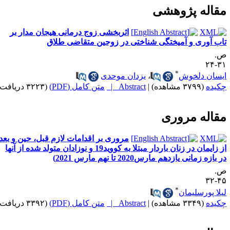
قاله پژوهشی
اثربخشی زوج درمانی هیجان مدار بر
اب آوری و آمیختگی شناختی در زوجین متقاضی طلاق
.
۳۱-
*
یسان دلخوش
،
یزدان موحدی
کیده
(۳۷۹۹ مشاهده)
|
Abstract |
متن کامل (PDF)
(۳۲۲۳ دریافت)
قاله مروری
مروری بر اقدامات لازم قبل، حین و بعد
از زایمان در زنان باردار مبتلا به کووید19 و نوزادان متولد شده از آنها
 بازه زمانی یازدهم مارس2020 تا نهم مارس 2021)
.
۴۵-
*
یلا پورسلیمان
کیده
(۳۳۴۹ مشاهده)
|
Abstract |
متن کامل (PDF)
(۳۳۹۲ دریافت)