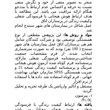
منجر به تصویر منفی از خود و نگرش منفی
نسبت به حرفه و احساس عدم ارتباط با مددجو
هنگام ارائه مراقبت می باشد. این مطالعه با
هدف ارتباط هوش هیجانی با فرسودگی شغلی
وکیفیت زندگی در پرستاران اتاق
عمل شاغل در بیمارستان های شهر سنندج انجام
شد.
مواد و روش ها:
این پژوهش مقطعی از نوع
همبستگی توصیفی بود و شرکت کنندگان شامل
هم هی پرستاران اتاق عمل بیمارستان های شهر
سنندج ( 100 نفر) بودند که به صورت سرشماری
انتخاب شدند. از فرم مشخصات جمعیت
شناختی،پرسشنامه فرسودگی شغلی مازلاچ،
پرسشنامه فرم کوتاه شده آزمون هوش هیجانی
شرینگ و پرسشنامه کیفیت زندگی نسخه 21 و
ضریب همبستگی SPSS سازمان جهانی بهداشت
جهانی - فرم کوتاه استفاده شد. داده ها با استفاده
از نرم افزار
مستقل و آنالیز واریانس یک طرفه تجزیه و تحلیل
گردید.
t ، پیرسون
.)P≤ 0/
یافته ها:
ارتباط کیفیت زندگی با فرسودگی
شغلی و هوش هیجانی معنادار می باشد