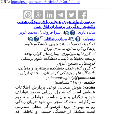
URL:
http://jps.ajaums.ac.ir/article-۱-۲۵۵-fa.html
بررسی ارتباط هوش هیجانی با فرسودگی شغلی
وکیفیت زندگی در پرستاران اتاق عمل
۱
۱
مائده یاری
،
اسرا فروغی
،
محمد عزیز
۳
*
۲
رسولی
،
پیمان رضاقلی
۱- کمیته تحقیقات دانشجویی، دانشگاه علوم
پزشکی کردستان، سنندج، ایران
۲- گروه اپیدمیولوژی، بیمارستان کوثر، واحد
توسعه تحقیقات بالینی، دانشگاه علوم پزشکی
کردستان، سنندج، ایران
۳- گروه اتاق عمل، دانشکده پرستاری و مامایی،
دانشگاه علوم پزشکی کردستان، سنندج، ایران ،
paimanrezagholy@gmail.com
چکیده:
(۴۶۸۰ مشاهده)
مقدمه:
هوش هیجانی نوعی پردازش اطلاعات
عاطفی است که شامل ارزیابی صحیح عواطف
خود و دیگران و بیان مناسب عواطف و تنظیم
سازگارانه است که منجر می شود جریان زندگی
رو به بهبودی برود. فرسودگی شغلی سندرمی
است متشکل از خستگی جسمی و عاطفی که