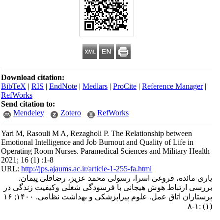
Download citation:
BibTeX
|
RIS
|
EndNote
|
Medlars
|
ProCite
|
Reference Manager
|
RefWorks
Send citation to:
Mendeley
Zotero
RefWorks
Yari M, Rasouli M A, Rezagholi P. The Relationship between
Emotional Intelligence and Job Burnout and Quality of Life in
Operating Room Nurses. Paramedical Sciences and Military Health
2021; 16 (1) :1-8
URL:
http://jps.ajaums.ac.ir/article-1-255-fa.html
یاری مائده، فروغی اسرا، رسولی محمد عزیز، رضاقلی پیمان.
بررسی ارتباط هوش هیجانی با فرسودگی شغلی وکیفیت زندگی در
پرستاران اتاق عمل. علوم پیراپزشکی و بهداشت نظامی. ۱۴۰۰; ۱۶
(۱) :۱-۸