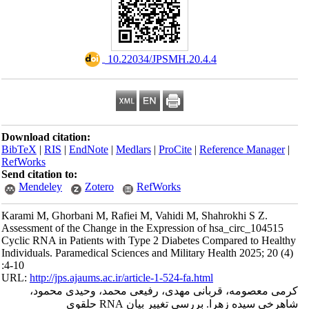
‎ 10.22034/JPSMH.20.4.4
Download citation:
BibTeX
|
RIS
|
EndNote
|
Medlars
|
ProCite
|
Reference Manager
|
RefWorks
Send citation to:
Mendeley
Zotero
RefWorks
Karami M, Ghorbani M, Rafiei M, Vahidi M, Shahrokhi S Z.
Assessment of the Change in the Expression of hsa_circ_104515
Cyclic RNA in Patients with Type 2 Diabetes Compared to Healthy
Individuals. Paramedical Sciences and Military Health 2025; 20 (4)
:4-10
URL:
http://jps.ajaums.ac.ir/article-1-524-fa.html
کرمی معصومه، قربانی مهدی، رفیعی محمد، وحیدی محمود،
شاهرخی سیده زهرا. بررسی تغییر بیان RNA حلقوی