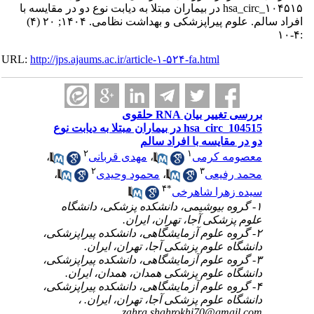
hsa_circ_۱۰۴۵۱۵ در بیماران مبتلا به دیابت نوع دو در مقایسه با
افراد سالم. علوم پیراپزشکی و بهداشت نظامی. ۱۴۰۴; ۲۰ (۴)
:۴-۱۰
URL:
http://jps.ajaums.ac.ir/article-۱-۵۲۴-fa.html
بررسی تغییر بیان RNA حلقوی
hsa_circ_104515 در بیماران مبتلا به دیابت نوع
دو در مقایسه با افراد سالم
۲
۱
معصومه کرمی
،
مهدی قربانی
،
۲
۳
محمد رفیعی
،
محمود وحیدی
،
۴
*
سیده زهرا شاهرخی
۱- گروه بیوشیمی، دانشکده پزشکی، دانشگاه
علوم پزشکی آجا، تهران، ایران.
۲- گروه علوم آزمایشگاهی، دانشکده پیراپزشکی،
دانشگاه علوم پزشکی آجا، تهران، ایران.
۳- گروه علوم آزمایشگاهی، دانشکده پیراپزشکی،
دانشگاه علوم پزشکی همدان، همدان، ایران.
۴- گروه علوم آزمایشگاهی، دانشکده پیراپزشکی،
دانشگاه علوم پزشکی آجا، تهران، ایران. ،
zahra.shahrokhi70@gmail.com