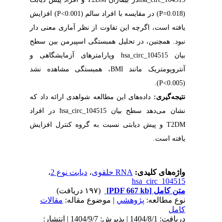
(
P=0.018
) در مقایسه با افراد سالم (
P<0.001
) افزایش
یافته است، اگرچه این تفاوت از نظر آماری معنی دار
نبود. همچنین، در تحلیل همبستگی اسپیرمن بین سطح
بیان
hsa_circ_104515
وپارامترهای آزمایشگاهی و
آنتروپومتریک مانند
BMI
، همبستگی مشاهده نشد
).
P<0.005
(
نتیجه‌گیری:
داده‌های این مطالعه شواهدی ارائه داد که
نشان می‌دهد سطح بیان
hsa_circ_104515
در افراد
T2DM
و پیش دیابتی نسبت به گروه کنترل افزایش
یافته است.
واژه‌های کلیدی:
RNA حلقوی
،
دیابت نوع 2
،
hsa_circ_104515
متن کامل
[PDF 667 kb]
(۱۹۷ دریافت)
نوع مطالعه:
پژوهشي
| موضوع مقاله:
مقالات
کامل
دریافت: 1404/8/1 | پذیرش: 1404/9/7 | انتشار: