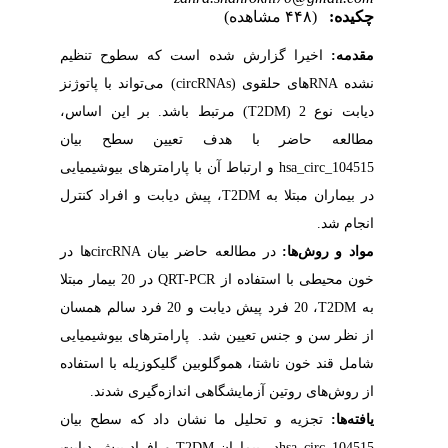
چکیده:
(۴۴۸ مشاهده)
مقدمه:
اخیرا گزارش شده است که سطوح تنظیم
نشده
RNA
های حلقوی (
circRNAs
) می‌تواند با پاتوژنز
دیابت نوع 2 (
T2DM
) مرتبط باشد. بر این اساس،
مطالعه حاضر با هدف تعیین سطح بیان
hsa_circ_104515
و ارتباط آن با پارامترهای بیوشیمیایی
در بیماران مبتلا به
T2DM
، پیش دیابت و افراد کنترل
انجام شد.
مواد و روش‌ها:
در مطالعه حاضر بیان
circRNA
ها در
خون محیطی با استفاده از
QRT-PCR
در 20 بیمار مبتلا
به
T2DM
، 20 فرد پیش دیابت و 20 فرد سالم همسان
از نظر سن و جنس تعیین شد.
پارامترهای بیوشیمیایی
شامل قند خون ناشتا، هموگلوبین گلیکوزیله با استفاده
از روش‌های روتین آزمایشگاهی اندازه‌گیری شدند.
یافته‌ها:
تجزیه و تحلیل ما نشان داد که سطح بیان
hsa_circ_104515
در بیماران
T2DM
و افراد پیش دیابت