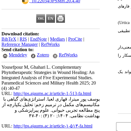
‎ 10.22034/JPSMH.20.4.40
 فازهای
(Urtica
تطبیقی
Download citation:
BibTeX
|
RIS
|
EndNote
|
Medlars
|
ProCite
|
Reference Manager
|
RefWorks
عنی‌دار
Send citation to:
Mendeley
Zotero
RefWorks
سکار را
Yousefpour M, Ghahari L. Complementary
اند یک
Phytotherapeutic Strategies in Wound Healing: An
Integrated Analysis of Five Experimental Studies.
Paramedical Sciences and Military Health 2025; 20
(4) :40-47
URL:
http://jps.ajaums.ac.ir/article-1-513-fa.html
یوسف پور میترا، قهاری لعیا. استراتژی‌های گیاهی با
مکانیسم‌های مکمل در ترمیم زخم: تحلیل یکپارچه از
پنج مطالعه تجربی حیوانی. علوم پیراپزشکی و
بهداشت نظامی. ۱۴۰۴; ۲۰ (۴) :۴۰-۴۷
URL:
http://jps.ajaums.ac.ir/article-۱-۵۱۳-fa.html