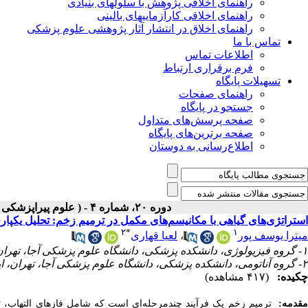
راهنمای اخلاقی پژوهش با سلولهای بنیادی
راهنمای اخلاقی کارآزماییهای بالینی
راهنمای اخلاق در انتشار آثار پژوهشی علوم پزشکی
تماس با ما
اطلاعات تماس
فرم برقراری ارتباط
تسهیلات پایگاه
راهنمای صفحات
جستجو در پایگاه
صفحه پرسش‌های متداول
صفحه برترین‌های پایگاه
اطلاع‌رسانی به دوستان
دوره ۲۰، شماره ۴ - ( علوم پیراپزشکی و بهداشت نظامی-زمستان ۱۴۰۴ )
استراتژی‌های گیاهی با مکانیسم‌های مکمل در ترمیم زخم: تحلیل یکپارچ
۲
*
۱
میترا یوسف پور
،
لعیا قهاری
۱- گروه فیزیولوژی، دانشکده پزشکی، دانشگاه علوم پزشکی آجا، تهران، ایران.
۲- گروه آناتومی، دانشکده پزشکی، دانشگاه علوم پزشکی آجا، تهران، ایران. ،
چکیده:
(۴۱۷ مشاهده)
قدمه:
ترمیم زخم یک فرآیند چندمرحله‌ای است که شامل فازهای التهاب، تک