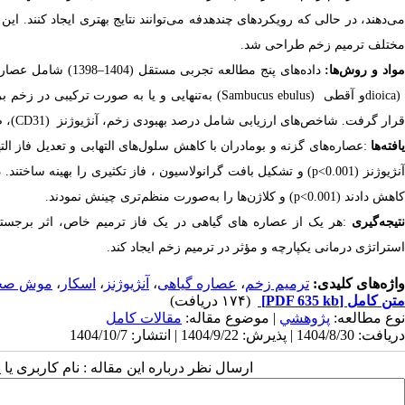
می‌دهند، در حالی که رویکردهای چندهدفه می‌توانند نتایج بهتری ایجاد کنند. ا
مختلف ترمیم زخم طراحی شد
.
واد و روش‌ها
:
داده‌های پنج مطالعه تجربی مستقل (
1404
–
1398)
شامل عصاره‌
dioica
و آقطی
(Sambucus ebulus)
به‌تنهایی و
یا به صورت ترکیبی
در زخم ب
قرار گرفت. شاخص‌های ارزیابی شامل درصد بهبودی زخم، آنژیوژنز
CD31)
(
، ض
افته‌ها
:
عصاره‌های گزنه و بومادران با کاهش سلول‌های التهابی و تعدیل فاز الت
نژیوژنز
(p<0.001)
و تشکیل بافت گرانولاسیون ، فاز تکثیری را بهینه ساختند. 
کاهش دادند
(p<0.001)
و کلاژن‌ها را به‌صورت منظم‌تری چینش نمودند.
تیجه‌گیری
:
هر یک از عصاره های گیاهی در یک فاز ترمیم خاص، اثر برجسته
استراتژی درمانی یکپارچه و مؤثر در ترمیم زخم ایجاد کند.
واژه‌های کلیدی:
ترمیم زخم
،
عصاره گیاهی
،
آنژیوژنز
،
اسکار
،
موش صحر
متن کامل
[PDF 635 kb]
(۱۷۴ دریافت)
نوع مطالعه:
پژوهشي
| موضوع مقاله:
مقالات کامل
دریافت: 1404/8/30 | پذیرش: 1404/9/22 | انتشار: 1404/10/7
ارسال نظر درباره این مقاله : نام کاربری ی