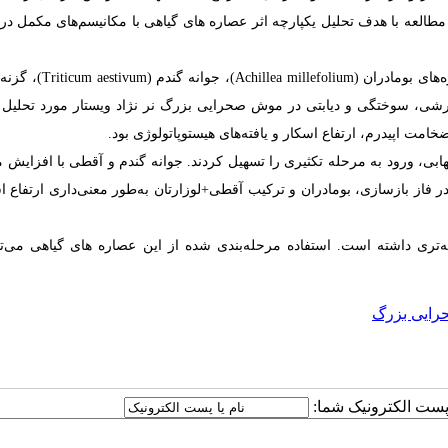
ین مطالعه با هدف تحلیل یکپارچه اثر عصاره های گیاهی با مکانیسم‌های مکمل در
های بومادران
(Achillea millefolium)
، جوانه گندم
(Triticum aestivum)
، گزنه
رشی، سوختگی و دیابتی در موش صحرایی بزرگ نر نژاد ویستار مورد تحلیل 
خامت اپیدرم، ارتفاع اسکار و یافته‌های هیستوپاتولوژی بود.
هابی، ورود به مرحله تکثیری را تسهیل کردند. جوانه گندم و آقطی با افزایش م
در فاز بازسازی، بومادران و ترکیب آقطی+لوزارتان به‌طور معنی‌داری ارتفاع ا
‌تری داشته است. استفاده
مرحله‌بندی ‌شده از این عصاره های گیاهی می‌تو
ایی بزرگ
ا پست الکترونیک شما: