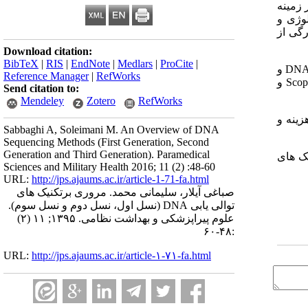
 زمینه
لوژی و
رگی از
Download citation:
BibTeX
|
RIS
|
EndNote
|
Medlars
|
ProCite
|
مقاله حاضر یک مقاله مروری م یباشد که به شیوه تحلیل محتوا ( Content Analysis ) با جستجوی کلید واژه های تعیین توالی DNA و
Reference Manager
|
RefWorks
PubMed،Science Direct ، و Scopus و
Send citation to:
Mendeley
Zotero
RefWorks
زینه و
Sabbaghi A, Soleimani M. An Overview of DNA
Sequencing Methods (First Generation, Second
Generation and Third Generation). Paramedical
ک­ های
Sciences and Military Health 2016; 11 (2) :48-60
URL:
http://jps.ajaums.ac.ir/article-1-71-fa.html
صباغی آیلار، سلیمانی محمد. مروری برتکنیک های
توالی یابی ‌DNA (نسل اول، نسل دوم و نسل سوم).
علوم پیراپزشکی و بهداشت نظامی. ۱۳۹۵; ۱۱ (۲)
:۴۸-۶۰
URL:
http://jps.ajaums.ac.ir/article-۱-۷۱-fa.html