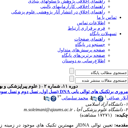
راهنمای اخلاقی پژوهش با سلولهای بنیادی
راهنمای اخلاقی کارآزماییهای بالینی
راهنمای اخلاق در انتشار آثار پژوهشی علوم پزشکی
تماس با ما
اطلاعات تماس
فرم برقراری ارتباط
تسهیلات پایگاه
راهنمای صفحات
جستجو در پایگاه
صفحه پرسش‌های متداول
صفحه برترین‌های پایگاه
اطلاع‌رسانی به دوستان
دوره ۱۱، شماره ۲ - ( علوم پیراپزشکی و بهداشت نظامی (تابستان ۱۳۹۵) ۱۳۹۵ )
مروری برتکنیک های توالی یابی ‌DNA (نسل اول، نسل دوم و نسل سوم)
۲
*
۱
آیلار صباغی
،
محمد سلیمانی
۱- دانشگاه آزاد اسلامی
۲- دانشگاه علوم پزشکی آجا ،
m.soleimani@ajaums.ac.ir
چکیده:
(۱۷۲۷۱ مشاهده)
قدمه:
تعیین توالی
DNA
از مهم­ترین تکنیک­ های موجود در زمینه