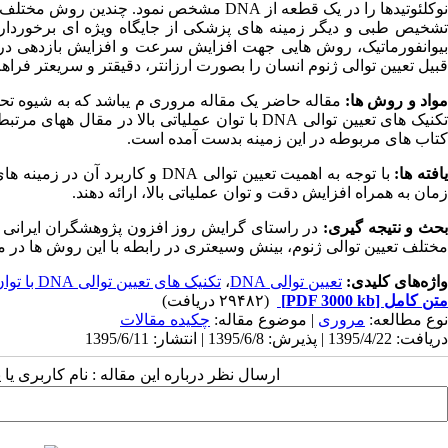
وکلئوتیدها را در یک قطعه از
DNA
مشخص نمود. چندین روش مختلف ج
تشخیص طبی و دیگر زمینه ­های پزشکی از جایگاه ویژه ­ای برخوردار م
یوانفورماتیک، روش­ هایی جهت افزایش سرعت و افزایش بازدهی در 
قبیل تعیین توالی ژنوم انسان را بصورت ارزان­تر، دقیق­تر و سریع­تر فرا
واد و روش ­ها:
کنیک های تعیین توالی DNA با توان عملیاتی بالا در مقال ههای مرتبط در پایگا ههای اینترنتی google
کتاب های مربوطه در این زمینه بدست آمده است.
افته­ ها:
با توجه به اهمیت تعیین توالی
DNA
و کاربرد آن در زمینه­ 
زمان به همراه افزایش دقت و توان عملیاتی بالا، ارائه دهند.
حث و نتیجه ­گیری:
در راستای گرایش روز افزون پژوهشگران ایرانی ب
مختلف تعیین توالی ژنوم، بینش وسیع­تری در رابطه با این روش­ ها در م
واژه‌های کلیدی:
تعیین توالی DNA
،
تکنیک های تعیین توالی DNA با توان عملیاتی بالا
متن کامل
[PDF 3000 kb]
(۲۹۴۸۲ دریافت)
نوع مطالعه:
مروری
| موضوع مقاله:
چکیده مقالات
دریافت: 1395/4/22 | پذیرش: 1395/6/8 | انتشار: 1395/6/11
ارسال نظر درباره این مقاله : نام کاربری ی