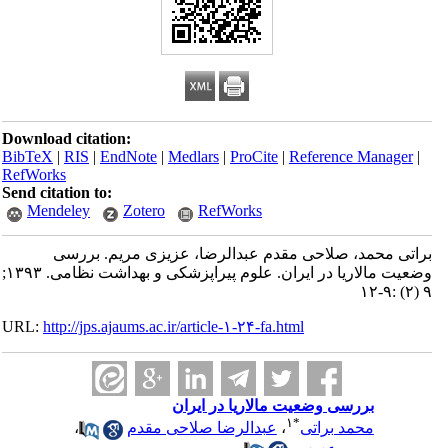
Download citation:
BibTeX
|
RIS
|
EndNote
|
Medlars
|
ProCite
|
Reference Manager
|
RefWorks
Send citation to:
Mendeley
Zotero
RefWorks
براتی محمد، صلاحی مقدم عبدالرضا، عزیزی مریم. بررسی
وضعیت مالاریا در ایران. علوم پیراپزشکی و بهداشت نظامی. ۱۳۹۳;
۹ (۲) :۹-۱۲
URL:
http://jps.ajaums.ac.ir/article-۱-۲۴-fa.html
بررسی وضعیت مالاریا در ایران
۱
*
محمد براتی
،
عبدالرضا صلاحی مقدم
،