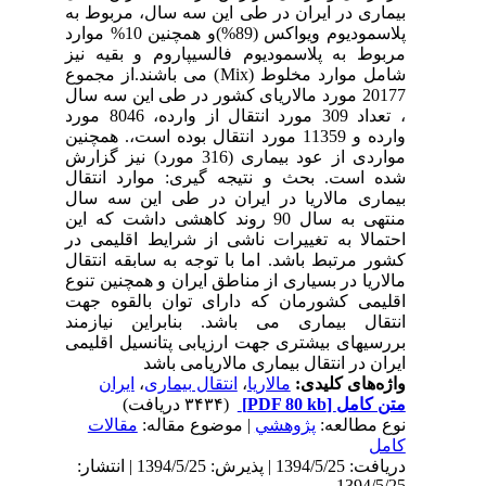
بیماری در ایران در طی این سه سال، مربوط به
پلاسمودیوم ویواکس (89%)و همچنین 10% موارد
مربوط به پلاسمودیوم فالسیپاروم و بقیه نیز
شامل موارد مخلوط (Mix) می باشند.از مجموع
20177 مورد مالاریای کشور در طی این سه سال
، تعداد 309 مورد انتقال از وارده، 8046 مورد
وارده و 11359 مورد انتقال بوده است،. همچنین
مواردی از عود بیماری (316 مورد) نیز گزارش
شده است. بحث و نتیجه گیری: موارد انتقال
بیماری مالاریا در ایران در طی این سه سال
منتهی به سال 90 روند کاهشی داشت که این
احتمالا به تغییرات ناشی از شرایط اقلیمی در
کشور مرتبط باشد. اما با توجه به سابقه انتقال
مالاریا در بسیاری از مناطق ایران و همچنین تنوع
اقلیمی کشورمان که دارای توان بالقوه جهت
انتقال بیماری می باشد. بنابراین نیازمند
بررسیهای بیشتری جهت ارزیابی پتانسیل اقلیمی
ایران در انتقال بیماری مالاریامی باشد
واژه‌های کلیدی:
مالاریا
،
انتقال بیماری
،
ایران
متن کامل
[PDF 80 kb]
(۳۴۳۴ دریافت)
نوع مطالعه:
پژوهشي
| موضوع مقاله:
مقالات
کامل
دریافت: 1394/5/25 | پذیرش: 1394/5/25 | انتشار:
1394/5/25