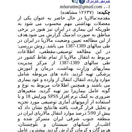
مریم عزیزی
mbaratim@gmail.com
۱- ،
چکیده:
(۱۲۶۳۷ مشاهده)
مقدمه:مالاریا در حال حاضر به عنوان یکی از
معضلات بهداشتی مهم محسوب می شود به
طوریکه این بیماری در ایران نیز هنوز در برخی
مناطق به صورت اندمیک گزارش می شود.هدف
از این مطالعه تعیین وضعیت مالاریا در ایران در
طی سالهای 1389-1387 می باشد. روش بررسی:
در ابن مطالعه توصیفی-مقطعی، اطلاعات
مربوط به انتقال مالاریا از تمام نقاط کشور در
طی سالهای 1389-1387 از مرکز مدیریت
بیماریهای وزارت بهداشت، درمان و آموزش
پزشکی تهیه گردید. داده های مربوطه شامل
موارد وارده، انتقال، انتقال از وارده و عود بیماری
می باشند و همچنین اطلاعات مربوط به نوع و
گونه عامل بیماریزا نیز تهیه گردید. متغیرهای
ضروری به کمک نرم افزار SPSS ویرایش 18 و با
استفاده از آزمونهای آماری توصیفی مورد تجزیه
و تحلیل قرار گرفت. یافته ها:نتایج نشان داد که
بیش از 5/99 درصد موارد انتقال مالاریای ایران در
منطقه جنوب شرقی ایران متمرکز شده و
اغلب،از استانهای سیستان و بلوچستان،
هرمزگان و کرمان گزارش گردید. بیشترین عامل