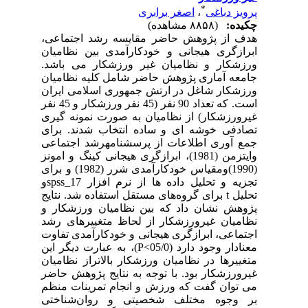
*
پرویز دباغی
،
اصغر برابری
چکیده:
(۸۸۵۸ مشاهده)
هدف از پژوهش حاضر مقایسه رشد اجتماعی،
ابرازگری هیجانی و خودکارآمدی بین نظامیان
ورزشکار و نظامیان غیر ورزشکار می باشد.
جامعه آماری پژوهش حاضر شامل کلیه نظامیان
ورزشکار شاغل در ارتش جمهوری اسلامی ایران
است. که تعداد 90 نفر (45 نفر ورزشکار و 45 نفر
غیرورزشکار) از نظامیان به صورت نمونه گیری
تصادفی خوشه ای و ساده انتخاب شدند. برای
جمع آوری اطلاعات از پرسشنامهرشد اجتماعی
وایتزمن (1981)، ابرازگری هیجانی کینگ و امونز
(1990)ومقیاس خودکارآمدی شرر (1982) و برای
تجزیه و تحلیل داده ها از نرم افزار 17_spssو
تحلیل t برای گروه‌های مستقل استفاده شد. نتایج
پژوهش نشان داد که بین نظامیان ورزشکار و
نظامیان غیرورزشکار از لحاظ متغییرهای رشد
اجتماعی، ابرازگری هیجانی و خودکارآمدی تفاوت
معنادار وجود دارد (05/0>P)، به عبارت دیگر این
متغییرها در نظامیان ورزشکار بالاتراز نظامیان
غیرورزشکار بود. با توجه به نتایج پژوهش حاضر
می توان گفت که ورزش و انجام تمرینات منظم
بر وجوه مختلف شخصیتی و روان‌شناختی