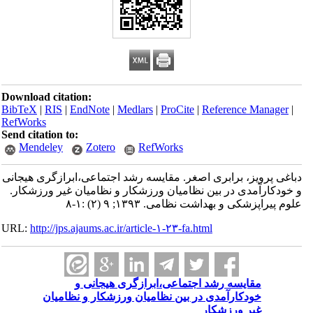
Download citation:
BibTeX
|
RIS
|
EndNote
|
Medlars
|
ProCite
|
Reference Manager
|
RefWorks
Send citation to:
Mendeley
Zotero
RefWorks
دباغی پرویز، برابری اصغر. مقایسه رشد اجتماعی،ابرازگری هیجانی
و خودکارآمدی در بین نظامیان ورزشکار و نظامیان غیر ورزشکار.
علوم پیراپزشکی و بهداشت نظامی. ۱۳۹۳; ۹ (۲) :۱-۸
URL:
http://jps.ajaums.ac.ir/article-۱-۲۳-fa.html
مقایسه رشد اجتماعی،ابرازگری هیجانی و
خودکارآمدی در بین نظامیان ورزشکار و نظامیان
غیر ورزشکار