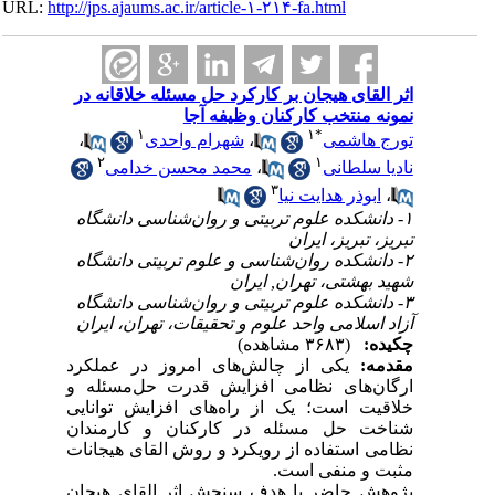
URL:
http://jps.ajaums.ac.ir/article-۱-۲۱۴-fa.html
اثر القای هیجان بر کارکرد حل مسئله خلاقانه در
نمونه منتخب کارکنان وظیفه آجا
۱
۱
*
تورج هاشمی
،
شهرام واحدی
،
۲
۱
نادیا سلطانی
،
محمد محسن خدامی
۳
،
ابوذر هدایت نیا
۱- دانشکده علوم تربیتی و روان‌شناسی دانشگاه
تبریز، تبریز، ایران
۲- دانشکده روان‌شناسی و علوم تربیتی دانشگاه
شهید بهشتی، تهران, ایران
۳- دانشکده علوم تربیتی و روان‌شناسی دانشگاه
آزاد اسلامی واحد علوم و تحقیقات، تهران، ایران
چکیده:
(۳۶۸۳ مشاهده)
مقدمه:
یکی از چالش‌های امروز در عملکرد
ارگان‌های نظامی افزایش قدرت حل‌مسئله و
خلاقیت است؛ یک از راه‌های افزایش توانایی
شناخت حل ‌مسئله در کارکنان و کارمندان
نظامی استفاده از رویکرد و روش القای هیجانات
مثبت و منفی است.
پژوهش حاضر با هدف ‌سنجش اثر القای هیجان