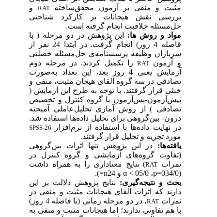
مثبت و منفی بر آزمون محقق‌ساخته
و
RAT
بررسی نقش هیجانات بر کارکرد شناختی
حل‌مسئله خلاقیت انجام گرفته است.
مواد و روش ها:
این پژوهش در دو مرحله ( با
فاصله 4 روز) انجام گرفت. در ابتدا 24 نفر از
سربازان وظیفه پرسشنامه‌ی حل‌مسئله خصلتی
و آزمون
را تکمیل کردند. در مرحله دوم
RAT
آزمایش یعنی 4 روز بعد، این تعداد به‌صورت
تصادفی در سه گروه القای هیجان مثبت، منفی و
خنثی قرار گرفتند. با توجه به طرح این آزمایش (
پیش‌آزمون-پس‌آزمون با گروه کنترل و تخصیص
تصادفی ) از روش آماری تحلیل‌عاملی آمیخته
درون- ‌بین‌گروهی برای تحلیل داده‌ها استفاده شد.
در نهایت داده‌ها با استفاده از نرم‌افزار
SPSS-26
مورد تجزیه و تحلیل قرار گرفتند.
یافته‌ها:
در این پژوهش تنها اثرات بین‌گروهی
(تفاوت گروه‌های آزمایشی و گروه کنترل در
نمرات
) نتایج معناداری را به همراه داشت
RAT
(034/0
p=
،
05/0
>
α
و 24
n
=
)
.
بحث و نتیجه‌گیری:
نتایج پژوهش دلالت بر این
دارند که اثرات القای هیجانات مثبت و منفی در
نمرات
، در دو مرحله زمانی (با فاصله 4 روز)
RAT
با هم تفاوتی ندارند؛ اما هیجانات مثبت و منفی به