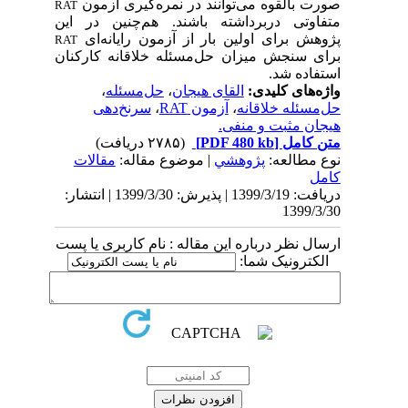
صورت بالقوه می‌توانند در نمره‌گیری آزمون
RAT
متفاوتی دربرداشته باشند. هم‌چنین در این
پژوهش برای اولین بار از آزمون رایانه‌ای
RAT
برای سنجش میزان حل‌مسئله خلاقانه کارکنان
استفاده شد.
واژه‌های کلیدی:
القای هیجان
،
حل‌مسئله
،
حل‌مسئله خلاقانه
،
آزمون RAT
،
سرنخ‌دهی
هیجان مثبت و منفی.
متن کامل
[PDF 480 kb]
(۲۷۸۵ دریافت)
نوع مطالعه:
پژوهشي
| موضوع مقاله:
مقالات
کامل
دریافت: 1399/3/19 | پذیرش: 1399/3/30 | انتشار:
1399/3/30
ارسال نظر درباره این مقاله : نام کاربری یا پست
الکترونیک شما: