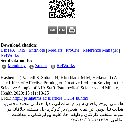
Download citation:
BibTeX
|
RIS
|
EndNote
|
Medlars
|
ProCite
|
Reference Manager
|
RefWorks
Send citation to:
Mendeley
Zotero
RefWorks
Hashemi T, Vahedi S, Soltani N, Khoddami M M, Hedayatnia A.
The Effect of Affective Priming on Creative Problem-Solving in the
Selective Sample of AJA Staff. Paramedical Sciences and Military
Health 2020; 15 (1) :18-25
URL:
http://jps.ajaums.ac.ir/article-1-214-fa.html
هاشمی تورج، واحدی شهرام، سلطانی نادیا، خدامی محمد محسن،
هدایت نیا ابوذر. اثر القای هیجان بر کارکرد حل مسئله خلاقانه در
نمونه منتخب کارکنان وظیفه آجا. علوم پیراپزشکی و بهداشت
نظامی. ۱۳۹۹; ۱۵ (۱) :۱۸-۲۵