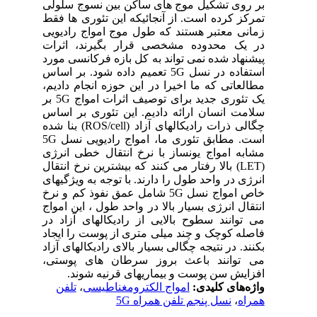
بر روی تشکیل موج های ساکن بین نسوج سلولی
تمرکز کرده است. از آنجائیکه این تئوری ها فقط
زمانی معتبر هستند که طول موج امواج رادیویی
در یک محدوده مشخصی قرار بگیرند، اثرات
پیشنهاد شده نمی تواند به کل بازه فرکانسی مورد
استفاده در نسل
5G
تعمیم داده شود. بر اساس
مطالعاتی که ما اخیرا در این حوزه انجام دادیم،
یک تئوری جدید برای توصیف اثرات امواج
5G
بر
سلامت انسان ارائه دادیم. این تئوری بر اساس
چگالی ذرات رادیکالهای آزاد (
ROS/cell
) بنا شده
است. مطابق تئوری ما، امواج رادیویی نسل
5G
مشابه امواج یونساز با نرخ انتقال خطی انرژی
(
LET
) بالا رفتار می کنند که بیشترین نرخ انتقال
انرژی در واحد طول را دارند. با توجه به ویژگیهای
خاص امواج نسل
5G
شامل عمق نفوذ کم و نرخ
انتقال انرژی بسیار بالا در واحد طول ، این امواج
می توانند سطوح بالایی از رادیکالهای آزاد در
فاصله کوچک و چند میلی متری از پوست را ایجاد
بکنند. در نتیجه چگالی بسیار بالای رادیکالهای آزاد
می توانند باعث بروز سرطان های پوستی،
افزایش سن پوست و بیماریهای قرنیه شوند.
واژه‌های کلیدی:
امواج الکترومغناطیسی
،
تلفن
همراه
،
نسل پنجم تلفن همراه 5G