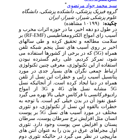
*
سید محمد جواد مرتضوی
گروه فیزیک پزشکی، دانشکده پزشکی، دانشگاه
علوم پزشکی شیراز، شیراز، ایران
چکیده:
(۱۰۱۹۹ مشاهده)
در طول دو دهه اخیر، ما در حوزه اثرات مخرب و
آسیب زای امواج الکترومغناطیسی (
RF-EMF
) بر
سلامت مطالعه و تحقیق کرده و طی سالهای
اخیر بر روی آسیب های نسل پنجم شبکه تلفن
همراه (
5G
) که در برخی از کشورها استفاده می
شود، تمرکز کردیم. علی رغم گسترده نبودن
استفاده از این تکنولوژی، معرفی چنین تکنولوژی
ارتباط جمعی نگران های بسیار جدی در مورد
پتانسیل آسیب زایی و خطرات این نسل از تلفن
همراه در دنیا ایجاد کرده است. از آنجائیکه نسل
5G
مشابه نسل های
4G
و
3G
از امواج
رادیوفرکانسی با فرکانس خیلی بالا بهره می گیرد
عمق نفوذ آن در بدن خیلی کم است.
با توجه به
خطرات بالقوه این نسل از تکنولوژی، دو تئوری
مختلف در مورد آسیب های نسل
5G
بر پوست
انسان مثل افزایش نرخ سرطان پوست، سرطان
پستان و افزایش سن پوست وجود دارد. تئوری
اول مجراهای عرق در بدن را به عنوان آنتن های
مارپیچی در نظر می گیرد در حالیکه تئوری دوم