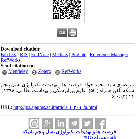
Download citation:
BibTeX
|
RIS
|
EndNote
|
Medlars
|
ProCite
|
Reference Manager
|
RefWorks
Send citation to:
Mendeley
Zotero
RefWorks
مرتضوی سید محمد جواد. فرصت ها و تهدیدات تکنولوژی نسل پنجم
شبکه تلفن همراه (۵G). علوم پیراپزشکی و بهداشت نظامی. ۱۳۹۸;
۱۴ (۳) :۶-۶
URL:
http://jps.ajaums.ac.ir/article-۱-۲۰۱-fa.html
فرصت ها و تهدیدات تکنولوژی نسل پنجم شبکه
تلفن همراه (5G)