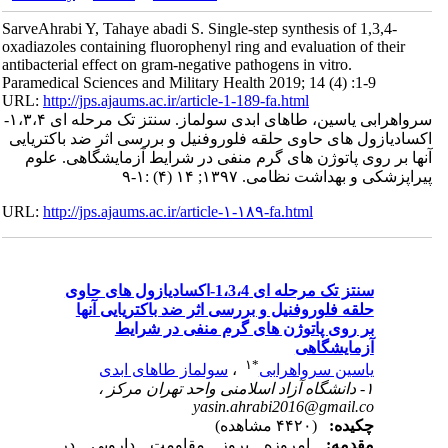
SarveAhrabi Y, Tahaye abadi S. Single-step synthesis of 1,3,4-
oxadiazoles containing fluorophenyl ring and evaluation of their
antibacterial effect on gram-negative pathogens in vitro.
Paramedical Sciences and Military Health 2019; 14 (4) :1-9
URL:
http://jps.ajaums.ac.ir/article-1-189-fa.html
سرواهرابی یاسین، طاهای ابدی سولماز. سنتز تک مرحله ای ۱،۳،۴-
اکسادیازول های حاوی حلقه فلوروفنیل و بررسی اثر ضد باکتریایی
آنها بر روی پاتوژن های گرم منفی در شرایط آزمایشگاهی. علوم
پیراپزشکی و بهداشت نظامی. ۱۳۹۷; ۱۴ (۴) :۱-۹
URL:
http://jps.ajaums.ac.ir/article-۱-۱۸۹-fa.html
سنتز تک مرحله ای 1،3،4-اکسادیازول های حاوی
حلقه فلوروفنیل و بررسی اثر ضد باکتریایی آنها
بر روی پاتوژن های گرم منفی در شرایط
آزمایشگاهی
۱
*
یاسین سرواهرابی
،
سولماز طاهای ابدی
۱- دانشگاه آزاد اسلامنی واحد تهران مرکز ،
yasin.ahrabi2016@gmail.co
چکیده:
(۴۴۲۰ مشاهده)
مقدمه:
امروزه بروز مقاومت دارویی در