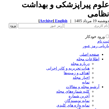
لوم پیراپزشکی و بهداشت
ظامی
ه 19 مرداد 1405
|
English
]
Archive
[
ورود خودکار
ت نام
زیابی رمز عبور
صفحه اصلی
اطلاعات مجله
درباره مجله
هیات تحریریه و کادر اجرایی
اهداف و زمینه‌ها
اخبار مجله
نمایه
آرشیو مجله و مقالات
کلیه شماره‌های مجله
آخرین شماره
نمایه نویسندگان
نمایه واژه های کلیدی