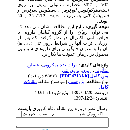
و
عصاره متانولی
زنیان
بر روی
MBC
MIC
استافیلوکوکوس اورئوس ، باسیلوس سرئوس و
اشریشیا کلی به
ترتیب
5/12، 25 و 50
mg/ml
بودند.
نتیجه گیری:
نتایج
این
مطالعه
نشان
می
دهد
که
می توان
زنیان
را از گروه گیاهان دارویی با
خواص آنتی باکتریال در نظر گرفت که پس از
ارزیابی اثرات آنها در شرایط درون تنی (
)
in vivo
آن را به عنوان جایگزینی برای داروهای شیمیایی
معمول در درمان عفونت ها بکار برد.
واژه‌های کلیدی:
اثرات ضد میکروبی
،
عصاره
متانولی
،
زنیان
،
برون تنی
متن کامل
[PDF 4713 kb]
(۴۵۳۲ دریافت)
نوع مطالعه:
پژوهشي
| موضوع مقاله:
مقالات
کامل
دریافت: 1397/11/20 | پذیرش: 1402/11/15 |
انتشار: 1397/12/24
ارسال نظر درباره این مقاله : نام کاربری یا پست
الکترونیک شما: