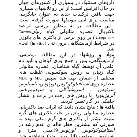
داروهای سنتتیک
در بسیاری
از
کشورهای
جهان
در
حال
افزایش
است؛
از
این
رو
تلاشهای بسیاری
جهت
یافتن
ترکیبات
جدید
به
عنوان
جایگزینی
مناسب
برای
آنتی بیوتیکها
صورت
گرفته
است.
این
مطالعه
نیز
به
منظور
بررسی
اثر ضد
باکتریال
عصاره متانولی
گیاه
زنیان(
Carum
)
بر روی برخی از باکتری های پاتوژن
L.
copticum
در شرایط آزمایشگاهی برون تنی (
) انجام
In vitro
شد.
مواد و روشها:
در این مطالعه توصیفی-
آزمایشگاهی، پس از جمع آوری گیاهان و تایید نام
علمی آن توسط گیاه شناسان،
عصاره متانولی
گیاه
زنیان
به روش سوکسوله
، غلظت های
مختلف از عصاره تهیه شد.
سپس
و
MBC
MIC
عصاره روی
استافیلوکوکوس اورئوس،
باسیلوس
سرئوس ، اشریشیاکلی و سودوموناس
آئروژینوزا
با
روش
های
رقت
در
براث
و انتشار
چاهکی
در
آگار
تعیین
گردید.
یافته ها :
نتایج نشان دادند که اثرات ضد باکتریایی
عصاره متانولی
زنیان
بر علیه باکتری های گرم
مثبت بیشتر از باکتری های گرم منفی بوده به
صورتی که بیشترین قطر هاله ی عدم رشد در
استافیلوکوکوس اورئوس
(19میلی متر)
و
باسیلوس سرئوس
(14 میلی متر) مشاهده شد.