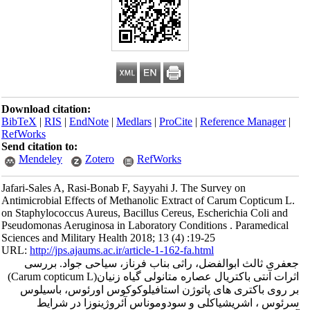
Download citation:
BibTeX
|
RIS
|
EndNote
|
Medlars
|
ProCite
|
Reference Manager
|
RefWorks
Send citation to:
Mendeley
Zotero
RefWorks
Jafari-Sales A, Rasi-Bonab F, Sayyahi J. The Survey on
Antimicrobial Effects of Methanolic Extract of Carum Copticum L.
on Staphylococcus Aureus, Bacillus Cereus, Escherichia Coli and
Pseudomonas Aeruginosa in Laboratory Conditions . Paramedical
Sciences and Military Health 2018; 13 (4) :19-25
URL:
http://jps.ajaums.ac.ir/article-1-162-fa.html
جعفری ثالث ابوالفضل، راثی بناب فرناز، سیاحی جواد. بررسی
اثرات آنتی باکتریال عصاره متانولی گیاه زنیان(Carum copticum L)
بر روی باکتری های پاتوژن استافیلوکوکوس اورئوس، باسیلوس
سرئوس ، اشریشیاکلی و سودوموناس آئروژینوزا در شرایط