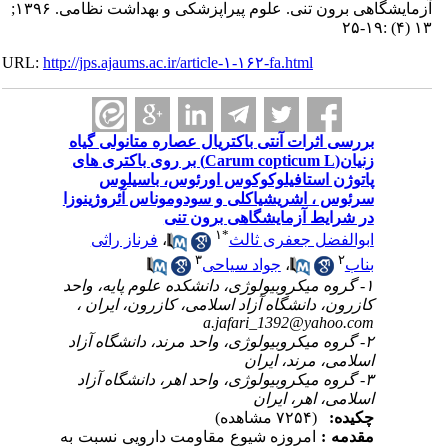
آزمایشگاهی برون تنی. علوم پیراپزشکی و بهداشت نظامی. ۱۳۹۶;
۱۳ (۴) :۱۹-۲۵
URL:
http://jps.ajaums.ac.ir/article-۱-۱۶۲-fa.html
بررسی اثرات آنتی باکتریال عصاره متانولی گیاه
زنیان(Carum copticum L) بر روی باکتری های
پاتوژن استافیلوکوکوس اورئوس، باسیلوس
سرئوس ، اشریشیاکلی و سودوموناس آئروژینوزا
در شرایط آزمایشگاهی برون تنی
۱
*
ابوالفضل جعفری ثالث
،
فرناز راثی
۳
۲
بناب
،
جواد سیاحی
۱- گروه میکروبیولوژی، دانشکده علوم پایه، واحد
کازرون، دانشگاه آزاد اسلامی، کازرون، ایران ،
a.jafari_1392@yahoo.com
۲- گروه میکروبیولوژی، واحد مرند، دانشگاه آزاد
اسلامی، مرند، ایران
۳- گروه میکروبیولوژی، واحد اهر، دانشگاه آزاد
اسلامی، اهر، ایران
چکیده:
(۷۲۵۴ مشاهده)
مقدمه :
امروزه شیوع
مقاومت دارویی نسبت به