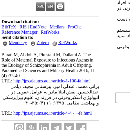
که عامل اتیولوژیک خاصی برای آن مشخص نشده است و تقریباً 1 درصد افراد
رنی در
به دست
Download citation:
BibTeX
|
RIS
|
EndNote
|
Medlars
|
ProCite
|
 سیستم
Reference Manager
|
RefWorks
 نماید
Send citation to:
Mendeley
Zotero
RefWorks
وفرنی
Barati M, Abdoli A, Pirestani M, Dailami A. The
Role of Maternal Exposure to Infectious Agents in
the Etiology of Schizophrenia in Adult Offspring.
Paramedical Sciences and Military Health 2016; 11
(4) :35-40
URL:
http://jps.ajaums.ac.ir/article-1-100-fa.html
براتی محمد، عبدلی امیر، پیرستانی مجید، دیلمی
عبدالحسین. نقش ابتلا مادر به عوامل عفونی در
اتیولوژی اسکیزوفرنی در فرزندان. علوم پیراپزشکی
و بهداشت نظامی. ۱۳۹۵; ۱۱ (۴) :۳۵-۴۰
URL:
http://jps.ajaums.ac.ir/article-۱-۱۰۰-fa.html