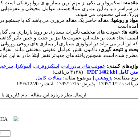
قدمه:
در سراسر دنیا به این بیماری مبتلا هستند. عوامل محیطی و عفونتهایی
بزرگ سالی محسوب می شوند.
واد و روشها:
مقاله حاضر یک مقاله مروری می باشد که با جستجو در پا
آمده است.
افته ها:
عفونت های مختلف تأثیرات بسیاری بر روند بارداری می گذارن
ایمنی ایجاد شده بر علیه این عفونت ها نیز بر جفت و جنین تأثیر گذاش
که این امر می تواند در اتیولوژی بسیاری از بیماری های روحی و روان
حث و نتیجه گیری:
تاکنون نقش عوامل عفونی مختلفی مانند آنفولا
مطرح شده است، همچنین یافته های جدیدتر نقش ابتلا مادر به این عوام
واژه‌های کلیدی:
عفونت های مادرزادی
،
اسکیزوفرنی
،
آنفولانزا
،
سرخجه
متن کامل
[PDF 1402 kb]
(۴۱۳۸ دریافت)
نوع مطالعه:
پژوهشي
| موضوع مقاله:
مقالات کامل
دریافت: 1395/11/12 | پذیرش: 1395/12/15 | انتشار: 1395/12/20
ارسال نظر درباره این مقاله : نام کاربری ی