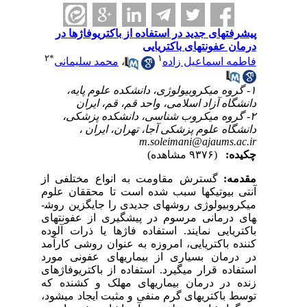
پیشرفتهای جدید در استفاده از باکتریوفاژها در
درمان عفونتهای باکتریایی
۲
*
۱
فاطمه اسماعیل زاده
،
محمد سلیمانی
۱- گروه میکروبیولوژی، دانشکده علوم پایه،
دانشگاه آزاد اسلامی، واحد قم، قم، ایران
۲- گروه میکروب شناسی، دانشکده پزشکی،
دانشگاه علوم پزشکی آجا، تهران، ایران ،
m.soleimani@ajaums.ac.ir
چکیده:
(۹۳۷۶ مشاهده)
مقدمه:
گسترش مقاومت به انواع مختلفی از
آنتی بیوتیک­ها سبب شده است تا محققان علوم
میکروبیولوژی روش­های جدیدی را جایگزین روش­
های درمانی مرسوم در پیشگیری از عفونت­های
باکتریایی نمایند. استفاده فاژها یا ذرات آلوده
کننده باکتریایی، امروزه به عنوان روشی کارآمد
در درمان بسیاری از بیماری­های عفونی مورد
استفاده قرار می­گیرد. استفاده از باکتریوفاژهای
زنده در درمان بیماری­های مهلک و کشنده که
توسط باکتری­های گرم منفی و مثبت ایجاد می­شود،