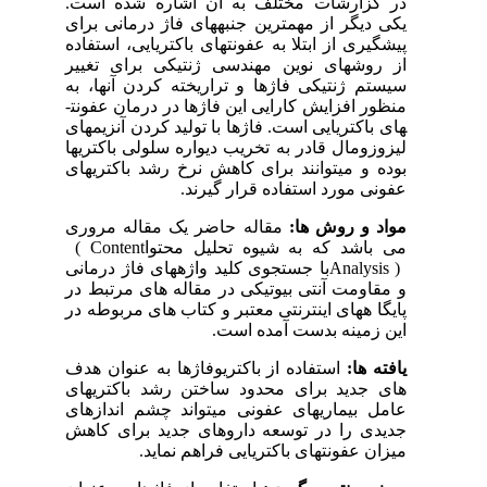
در گزارشات مختلف به آن اشاره شده است.
یکی دیگر از مهمترین جنبه­های فاژ درمانی برای
پیشگیری از ابتلا به عفونت­های باکتریایی، استفاده
از روش­های نوین مهندسی ژنتیکی برای تغییر
سیستم ژنتیکی فاژها و تراریخته کردن آنها، به
منظور افزایش کارایی این فاژها در درمان عفونت­
های باکتریایی است. فاژها با تولید کردن آنزیم­های
لیزوزومال قادر به تخریب دیواره سلولی باکتری­ها
بوده و می­توانند برای کاهش نرخ رشد باکتری­های
عفونی مورد استفاده قرار گیرند.
مواد و روش ها:
مقاله حاضر یک مقاله مروری
می باشد که به شیوه تحلیل محتوا
( Content
Analysis )
با جستجوی کلید واژه­های فاژ درمانی
و مقاومت آنتی بیوتیکی در مقاله های مرتبط در
پایگا ههای اینترنتی معتبر و کتاب های مربوطه در
این زمینه بدست آمده است.
یافته ها:
استفاده از باکتریوفاژها به عنوان هدف
های جدید برای محدود ساختن رشد باکتری­های
عامل بیماری­های عفونی می­تواند چشم اندازهای
جدیدی را در توسعه داروهای جدید برای کاهش
میزان عفونتهای باکتریایی فراهم نماید.