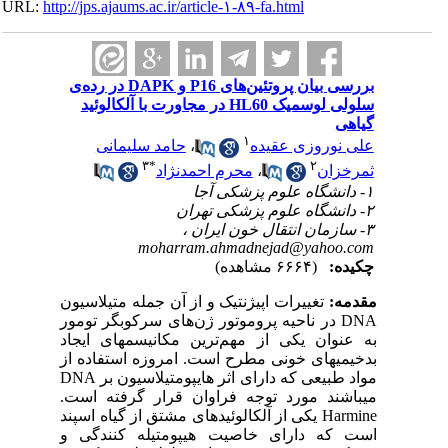
URL:
http://jps.ajaums.ac.ir/article-۱-۸۹-fa.html
بررسی بیان پروتئین‌های P16 و DAPK در رده‌ی
سلولی لوسمیک HL60 در مجاورت با آلکالوئید
گیاهی
۱
علی نوروزی عقیده
،
حامد سلیمانی
۳
*
۲
ثمرخزان
،
محرم احمدنژاد
۱- دانشگاه علوم پزشکی آجا
۲- دانشگاه علوم پزشکی تهران
۳- سازمان انتقال خون ایران ،
moharram.ahmadnejad@yahoo.com
چکیده:
(۶۶۶۴ مشاهده)
مقدمه:
تغییرات اپی­ژنتیک و از آن جمله متیلاسیون
DNA
در ناحیه پروموتور ژن‌های سرکوبگر تومور
به عنوان یکی از مهم‌ترین مکانیسم­های ایجاد
بدخیمی­های خونی مطرح است. امروزه استفاده از
مواد طبیعی که دارای اثر هایپومتیلاسیون بر
DNA
می­باشند مورد توجه فراوان قرار گرفته است.
Harmine
یکی از آلکالوئیدهای مشتق از گیاه اسپند
است که دارای خاصیت هیپومتیله کنندگی و