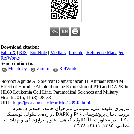
Download citation:
BibTeX
|
RIS
|
EndNote
|
Medlars
|
ProCite
|
Reference Manager
|
RefWorks
Send citation to:
Mendeley
Zotero
RefWorks
Noroozi Aghide A, Soleimani Samarkhazan H, Ahmadnezhad M.
Effect of Harmine Alkaloid on the Expression of P16 and DAPK in
HL60 Leukemia Cell Line. Paramedical Sciences and Military
Health 2016; 11 (3) :28-33
URL:
http://jps.ajaums.ac.ir/article-1-89-fa.html
نوروزی عقیده علی، سلیمانی ثمرخزان حامد، احمدنژاد محرم.
بررسی بیان پروتئین‌های P۱۶ و DAPK در رده‌ی سلولی لوسمیک
HL۶۰ در مجاورت با آلکالوئید گیاهی . علوم پیراپزشکی و بهداشت
نظامی. ۱۳۹۵; ۱۱ (۳) :۲۸-۳۳