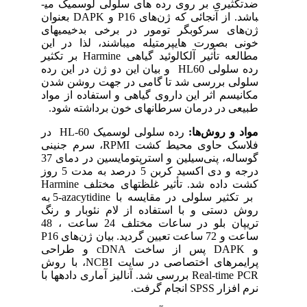
ضدتکثیری بر روی رده ­های سلولی لوسمیک می­
باشد. از آنجائی که ژن‌های
P16
و
DAPK
بعنوان
ژن‌های سرکوبگر تومور در برخی بدخیمی­های
خونی بصورت هایپرمتیله می­باشند، لذا در این
مطالعه تأثیر آلکالوئید گیاهی
Harmine
بر تکثیر
رده سلولی
HL60
و بیان این دو ژن در این رده
سلولی بررسی شد تا گامی در جهت روشن شدن
مکانیسم اثر این داروی گیاهی و استفاده از مواد
طبیعی در درمان سرطان­های خون برداشته شود.
مواد و روش‌ها:
رده سلولی لوسمیک
HL-60
در
فلاسک حاوی محیط کشت
RPMI
، سرم جنینی
گوساله، پنی‌سیلین و استرپتومایسین در دمای 37
درجه و دی اکسید کربن 5 درصد به مدت 5 روز
کشت داده شد. تأثیر غلظت­های مختلف
Harmine
بر تکثیر سلولی در مقایسه با
5-azacytidine
به
روش دستی و با استفاده از لام نئوبار و رنگ
تریپان بلو در ساعات مختلف 24 ساعت ، 48
ساعت و 72 ساعت تعیین گردید. بیان ژن‌های
P16
و
DAPK
پس از ساخت
cDNA
و طراحی
پرایمرهای اختصاصی در سایت
NCBI
، با روش
Real-time PCR
بررسی شد. آنالیز آماری داده­ها با
نرم افزار
SPSS
انجام گرفت.