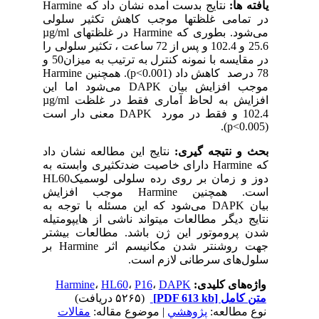
یافته ­ها:
نتایج بدست آمده نشان داد که
Harmine
در تمامی غلظت­ها موجب کاهش تکثیر سلولی
می‌شود. بطوری که
Harmine
در غلظت­های
g/ml
µ
25.6
و
102.4
و پس از 72 ساعت ، تکثیر سلولی را
در مقایسه با نمونه کنترل به ترتیب به میزان50 و
78 درصد کاهش داد (
p<0.001
). همچنین
Harmine
موجب افزایش بیان
DAPK
می‌شود اما این
افزایش به لحاظ آماری فقط در غلظت
g/ml
µ
102.4
و فقط در مورد
DAPK
معنی دار است
).
p<0.005
(
بحث و نتیجه­ گیری:
نتایج این مطالعه نشان داد
که
Harmine
دارای خاصیت ضدتکثیری وابسته به
دوز و زمان بر روی رده سلولی لوسمیک
HL60
است. همچنین
Harmine
موجب افزایش
بیان
DAPK
می‌شود که این مسئله با توجه به
نتایج دیگر مطالعات می­تواند ناشی از هایپومتیله
شدن پروموتور این ژن باشد. مطالعات بیشتر
جهت روشن­تر شدن مکانیسم اثر
Harmine
بر
سلول‌های سرطانی لازم است.
واژه‌های کلیدی:
DAPK
،
P16
،
HL60
،
Harmine
متن کامل
[PDF 613 kb]
(۵۲۶۵ دریافت)
نوع مطالعه:
پژوهشي
| موضوع مقاله:
مقالات