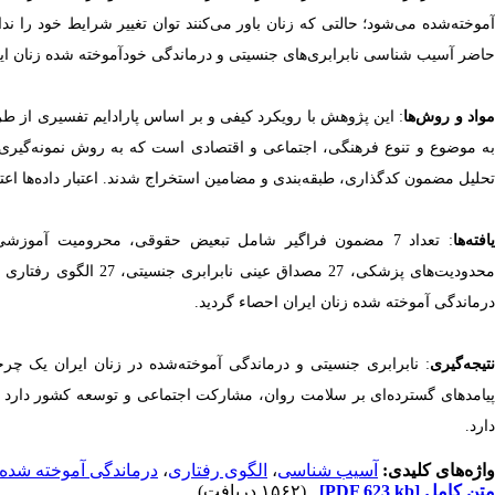
آموخته‌شده می‌شود؛ حالتی که زنان باور می‌کنند توان تغییر شرایط خود را ن
حاضر آسیب شناسی نابرابری‌های جنسیتی و درماندگی خودآموخته شده زنان ای
واد و روش‌ها
: این پژوهش با رویکرد کیفی و بر اساس پارادایم تفسیری از
به موضوع و تنوع فرهنگی، اجتماعی و اقتصادی است که به روش نمونه‌گیری هدف
تحلیل مضمون کدگذاری، طبقه‌بندی و مضامین استخراج شدند. اعتبار داده‌ها اعتبار
یافته‌ها
: تعداد 7 مضمون فراگیر شامل تبعیض حقوقی، محرومیت آمو
درماندگی آموخته شده زنان ایران احصاء گردید.
نتیجه‌گیری
: نابرابری جنسیتی و درماندگی آموخته‌شده در زنان ایران یک چ
پیامدهای گسترده‌ای بر سلامت روان، مشارکت اجتماعی و توسعه کشور دارد و ن
دارد.
واژه‌های کلیدی:
آسیب شناسی
،
الگوی رفتاری
،
درماندگی آموخته شده
متن کامل
[PDF 623 kb]
(۱۵۶۲ دریافت)