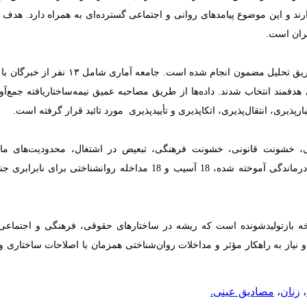
دارند و این موضوع پیامدهای روانی و اجتماعی گسترده‌ای به همراه دارد. هد
ران است.
 طریق تحلیل مضمون انجام شده است. جامعه آماری شامل
۱۳
نفر از خبرگان با
مند انتخاب شدند. داده‌ها از طریق مصاحبه عمیق نیمه‌ساختاریافته جمع‌آور
پذیری، انتقال‌پذیری، اتکاپذیری و تأییدپذیری مورد تائید قرار گرفته است.
زشی، خشونت قانونی، خشونت فرهنگی، تبعیض در اشتغال، محدودیت‌های ما
محدودیت‌های پزشکی، 27 مصداق عینی نابرابری جنسیتی، 27 الگوی رفتاری درماندگی آموخته شده، 18 آسیب و 18 مداخله روانشناختی
رخه بازتولیدشونده است که ریشه در ساختارهای حقوقی، فرهنگی و اجتماعی 
یاز به راهکار مؤثر و مداخلات روان‌شناختی همزمان با اصلاحات ساختاری و 
،
زنان
،
مصادیق عینی.