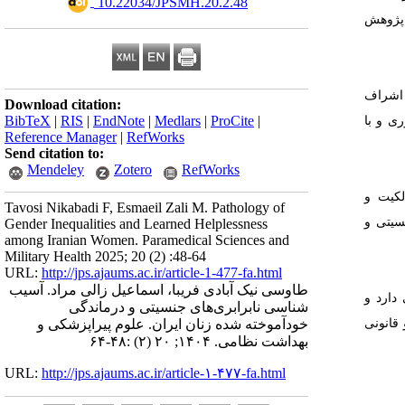
‎ 10.22034/JPSMH.20.2.48
ف پژوهش
 اشراف
Download citation:
BibTeX
|
RIS
|
EndNote
|
Medlars
|
ProCite
|
ی و با
Reference Manager
|
RefWorks
Send citation to:
Mendeley
Zotero
RefWorks
لکیت و
Tavosi Nikabadi F, Esmaeil Zali M. Pathology of
 برای نابرابری جنسیتی و
Gender Inequalities and Learned Helplessness
among Iranian Women. Paramedical Sciences and
Military Health 2025; 20 (2) :48-64
URL:
http://jps.ajaums.ac.ir/article-1-477-fa.html
طاوسی نیک آبادی فریبا، اسماعیل زالی مراد. آسیب
دارد و
شناسی نابرابری‌های جنسیتی و درماندگی
قانونی
خودآموخته شده زنان ایران. علوم پیراپزشکی و
بهداشت نظامی. ۱۴۰۴; ۲۰ (۲) :۴۸-۶۴
URL:
http://jps.ajaums.ac.ir/article-۱-۴۷۷-fa.html