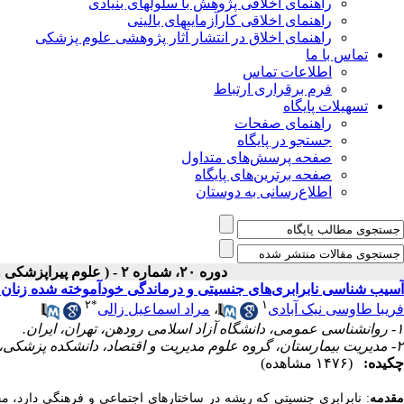
راهنمای اخلاقی پژوهش با سلولهای بنیادی
راهنمای اخلاقی کارآزماییهای بالینی
راهنمای اخلاق در انتشار آثار پژوهشی علوم پزشکی
تماس با ما
اطلاعات تماس
فرم برقراری ارتباط
تسهیلات پایگاه
راهنمای صفحات
جستجو در پایگاه
صفحه پرسش‌های متداول
صفحه برترین‌های پایگاه
اطلاع‌رسانی به دوستان
دوره ۲۰، شماره ۲ - ( علوم پیراپزشکی و بهداشت نظامی- تابستان- ۱۴۰۴ )
آسیب شناسی نابرابری‌های جنسیتی و درماندگی خودآموخته شده زنان ا
۲
*
۱
فریبا طاوسی نیک آبادی
،
مراد اسماعیل زالی
۱- روانشناسی عمومی، دانشگاه آزاد اسلامی رودهن، تهران، ایران.
۲- مدیریت بیمارستان، گروه علوم مدیریت و اقتصاد، دانشکده پزشکی، دانشگاه علوم پزشکی آجا، تهران، ایران. ،
چکیده:
(۱۴۷۶ مشاهده)
مقدمه
: نابرابری جنسیتی که ریشه در ساختارهای اجتماعی و فرهنگی دارد، مح