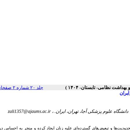
جلد ۲۰ شماره ۲ صفحات ۶۴-۴۸
یران
zali1357@ajaums.ac.ir
دودیت‌ها و تبعیض‌های گسترده‌ای علیه زنان ایجاد کرده و منجر به احساس در