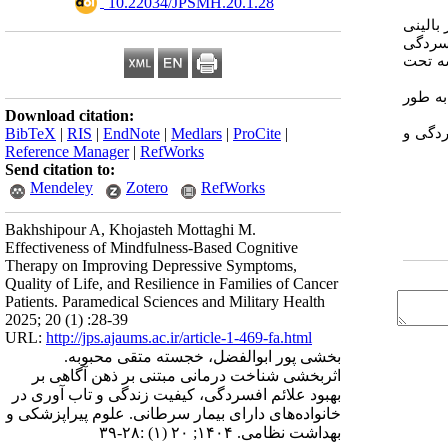
‎ 10.22034/JPSMH.20.1.28
بالینی
فسردگی
ه تحت
به طور
Download citation:
دگی و
BibTeX
|
RIS
|
EndNote
|
Medlars
|
ProCite
|
Reference Manager
|
RefWorks
Send citation to:
Mendeley
Zotero
RefWorks
Bakhshipour A, Khojasteh Mottaghi M.
Effectiveness of Mindfulness-Based Cognitive
Therapy on Improving Depressive Symptoms,
Quality of Life, and Resilience in Families of Cancer
Patients. Paramedical Sciences and Military Health
2025; 20 (1) :28-39
URL:
http://jps.ajaums.ac.ir/article-1-469-fa.html
بخشی پور ابوالفضل، خجسته متقی محبوبه.
اثربخشی شناخت درمانی مبتنی بر ذهن آگاهی بر
بهبود علائم افسردگی، کیفیت زندگی و تاب آوری در
خانواده‌های دارای بیمار سرطانی. علوم پیراپزشکی و
بهداشت نظامی. ۱۴۰۴; ۲۰ (۱) :۲۸-۳۹