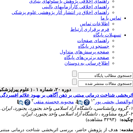
راهنمای اخلاقی پژوهش با سلولهای بنیادی
راهنمای اخلاقی کارآزماییهای بالینی
راهنمای اخلاق در انتشار آثار پژوهشی علوم پزشکی
تماس با ما
اطلاعات تماس
فرم برقراری ارتباط
تسهیلات پایگاه
راهنمای صفحات
جستجو در پایگاه
صفحه پرسش‌های متداول
صفحه برترین‌های پایگاه
اطلاع‌رسانی به دوستان
دوره ۲۰، شماره ۱ - ( علوم پیراپزشکی و بهداشت نظامی- بهار- ۱۴۰۴ )
اثربخشی شناخت درمانی مبتنی بر ذهن آگاهی بر بهبود علائم افسردگی،
۲
۱
*
ابوالفضل بخشی پور
،
محبوبه خجسته متقی
۱- گروه روانشناسی، دانشگاه آزاد اسلامی واحد بجنورد، یجنورد، ایران. ،
۲- گروه مشاوره ، دانشگاه آزاد اسلامی واحد بجنورد، ایران.
چکیده:
(۳۲۹۳ مشاهده)
قدمه:
هدف از پژوهش حاضر، بررسی اثربخشی شناخت درمانی مبتنی بر