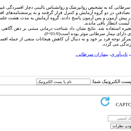
ر سرطانی
که به تشخیص روانپزشک و روانشناس بالینی دچار افسردگی غیر 
به پرسشنامه‌های ا
ر پیش آزمون
و پس آزمون پاسخ دادند. گروه آزمایش به مدت هشت جلس
لیست انتظار باقی ماندند.
غیره استفاده شد. نتایج نشان داد شناخت درمانی مبتنی بر ذهن آگاهی 
ای دارای بیمار سرطانی
موثر بوده است(01/0>
)
.
P
رکز توجه فرد بر خود و به دنبال آن کاهش هیجانات منفی از جمله
افسر
 زندگی می گردد
.
،
تاب‌آوری
،
بیماران سرطانی.
ا پست الکترونیک شما: