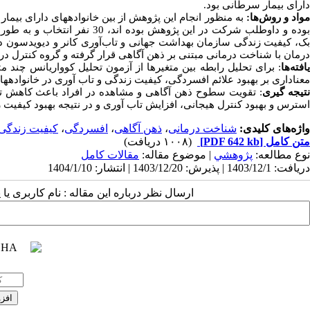
دارای بیمار سرطانی
بود.
واد و روش‌ها:
به منظور انجام این
پژوهش از بین
خانواده­های دارای بیما
وده و
داوطلب شرکت در این پژوهش بوده اند، 30 نفر انتخاب و به طور تصادفی در دو گروه آزمایش و کنترل قرار گرفتند و
ک، کیفیت زندگی سازمان بهداشت جهانی و تاب‌آوری کانر و دیویدسون د
درمان با شناخت درمانی مبتنی بر ذهن آگاهی قرار
گرفته و گروه کنترل در 
افته‌ها
: برای تحلیل رابطه بین متغیرها از آزمون تحلیل کوواریانس
چند مت
معناداری بر بهبود علائم
افسردگی، کیفیت زندگی و تاب آوری در
خانواده­ه
تیجه گیری
: تقویت سطوح
ذ
هن آگاهی و مشاهده در افراد باعث کاهش تم
استرس و بهبود کنترل هیجانی، افزایش تاب آوری و در نتیجه بهبود کیفیت
واژه‌های کلیدی:
شناخت درمانی
،
ذهن آگاهی
،
افسردگی
،
کیفیت زندگی
متن کامل
[PDF 642 kb]
(۱۰۰۸ دریافت)
نوع مطالعه:
پژوهشي
| موضوع مقاله:
مقالات کامل
دریافت: 1403/12/1 | پذیرش: 1403/12/20 | انتشار: 1404/1/10
ارسال نظر درباره این مقاله : نام کاربری ی