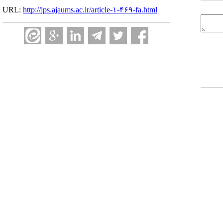
URL:
http://jps.ajaums.ac.ir/article-۱-۴۶۹-fa.html