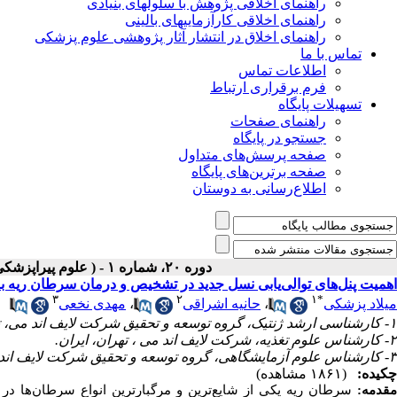
راهنمای اخلاقی پژوهش با سلولهای بنیادی
راهنمای اخلاقی کارآزماییهای بالینی
راهنمای اخلاق در انتشار آثار پژوهشی علوم پزشکی
تماس با ما
اطلاعات تماس
فرم برقراری ارتباط
تسهیلات پایگاه
راهنمای صفحات
جستجو در پایگاه
صفحه پرسش‌های متداول
صفحه برترین‌های پایگاه
اطلاع‌رسانی به دوستان
دوره ۲۰، شماره ۱ - ( علوم پیراپزشکی و بهداشت نظامی- بهار- ۱۴۰۴ )
اهمیت پنل‌های توالی‌یابی نسل جدید در تشخیص و درمان سرطان ریه
۳
۲
۱
*
میلاد پزشکی
،
حانیه اشراقی
،
مهدی نخعی
۱- کارشناسی ارشد ژنتیک، گروه توسعه و تحقیق شرکت لایف اند می، تهران، ایران. ،
۲- کارشناس علوم تغذیه، شرکت لایف اند می ، تهران، ایران.
۳- کارشناس علوم آزمایشگاهی، گروه توسعه و تحقیق شرکت لایف اند می ، تهران، ایران.
چکیده:
(۱۸۶۱ مشاهده)
مقدمه
:
سرطان ریه یکی از شایع‌ترین و مرگبارترین انواع سرطان‌ها د