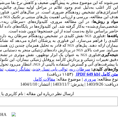
می‌شوند که این موضوع منجر به پیش‌آگهی ضعیف و کاهش نرخ بقا می‌شود.
این کار اغلب به‌دلیل عدم وجود علائم در مراحل اولیه بیماری چالش‌بر
ستراتژی‌های تشخیص زودهنگام ضروری است. در سال‌های اخیر، فناوری 
هدف این مطالعه، بررسی و ارزیابی اهمیت پنل
های مبتنی بر تکنیک
در
NGS
واد و روش‌ها
:
در این مطالعه مروری، کلیدواژه‌های «سرطان ریه»،
خصی‌سازی‌شده» به‌کار گرفته شد. این کلیدواژه‌ها در پایگاه‌های داده آن
حاضر براساس نتایج به
دست آمده از این جستجوها تدوین شده است
.
افته‌ها
:
فناوری
نقش کلیدی در تشخیص زودهنگام سرطان ریه دارد و ب
NGS
کلیدی را فراهم می‌سازد. این فناوری به پزشکان اجازه می‌دهد که نشا
یماران ارائه دهند. پنل‌های
که قادر به تحلیل همزمان چندین ژن هستن
NGS
می‌آیند. سرعت بالای
در پردازش داده‌های ژنتیکی منجر به دستیابی س
NGS
تیجه
گیری
:
فناوری
به عنوان یک ابزار نوظهور، نقش موثری در تش
NGS
دقیق تغییرات ژنتیکی و پردازش کارآمد پروفایل ژنتیکی بیماران، این تکنو
با پیشرفت‌های آتی و گسترش استفاده بالینی از
، انتظار می‌رود تحو
NGS
واژه‌های کلیدی:
سرطان ریه
،
توالی یابی نسل جدید
،
نشانگر زیستی
،
تش
متن کامل
[PDF 649 kb]
(۱۱۵۳ دریافت)
نوع مطالعه:
مروری
| موضوع مقاله:
مقالات کامل
دریافت: 1403/9/26 | پذیرش: 1403/11/7 | انتشار: 1404/1/10
ارسال نظر درباره این مقاله : نام کاربری ی