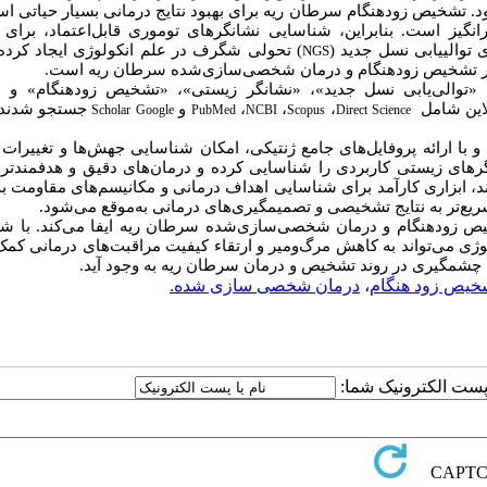
 تشخیص زودهنگام سرطان ریه برای بهبود نتایج درمانی بسیار حیاتی اس
انگیز است. بنابراین، شناسایی نشانگرهای توموری قابل‌اعتماد، برای 
توالییابی نسل جدید
(
)
تحولی شگرف در علم انکولوژی ایجاد کرد
NGS
 تشخیص زودهنگام و درمان شخصی
سازی‌شده سرطان ریه است
.
 «توالی‌یابی نسل جدید»، «نشانگر زیستی»، «تشخیص زودهنگام» و «
لاین شامل
،
،
،
و
جستجو شدند.
Scholar
Google
PubMed
NCBI
Scopus
Direct
Science
ا ارائه پروفایل
های جامع ژنتیکی، امکان شناسایی جهش‌ها و تغییرات 
نگرهای زیستی کاربردی را شناسایی کرده و درمان‌های دقیق و هدفمندتر
د، ابزاری کارآمد برای شناسایی اهداف درمانی و مکانیسم‌های مقاومت ب
ریع‌تر به نتایج تشخیصی و تصمیمگیری‌های درمانی به‌موقع می‌شود
.
خیص زودهنگام و درمان شخصی
سازی‌شده سرطان ریه ایفا می‌کند. با ش
لوژی می‌تواند به کاهش مرگ‌ومیر و ارتقاء کیفیت مراقبت‌های درمانی کمک 
ل چشمگیری در روند تشخیص و درمان سرطان ریه به وجود آید
.
خیص زود هنگام
،
درمان شخصی سازی شده.
ا پست الکترونیک شما: