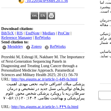
‎ 10.22034/JPSMH.20.1.56
ت، اما
پیشبرد
ه است.
درمان
 مقاله
Download citation:
BibTeX
|
RIS
|
EndNote
|
Medlars
|
ProCite
|
ژنتیکی
Reference Manager
|
RefWorks
ی برای
Send citation to:
ه شمار
Mendeley
Zotero
RefWorks
ناسایی
نماید.
Pezeshki M, Eshragi H, Nakhaee M. The Importance
of Next-Generation Sequencing Panels in
Diagnosing and Treating Lung Cancer through a
Personalized Medicine Approach. Paramedical
Sciences and Military Health 2025; 20 (1) :56-70
URL:
http://jps.ajaums.ac.ir/article-1-449-fa.html
پزشکی میلاد، اشراقی حانیه، نخعی مهدی. اهمیت
پنل‌های توالی‌یابی نسل جدید در تشخیص و درمان
سرطان ریه با رویکرد پزشکی شخص محور. علوم
پیراپزشکی و بهداشت نظامی. ۱۴۰۴; ۲۰ (۱) :۵۶-۷۰
URL:
http://jps.ajaums.ac.ir/article-۱-۴۴۹-fa.html