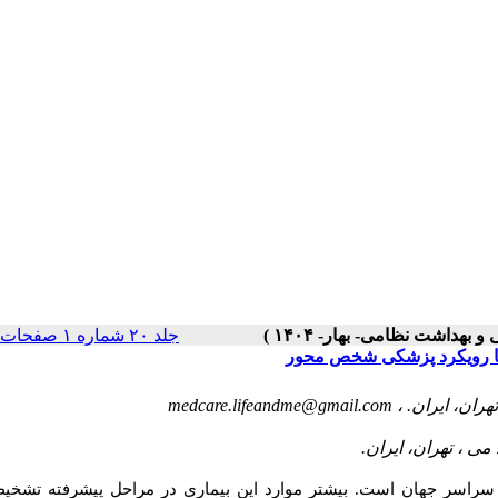
جلد ۲۰ شماره ۱ صفحات ۷۰-۵۶
 با رویکرد پزشکی شخص محور
medcare.lifeandme@gmail.com
ر سراسر جهان است. بیشتر موارد این بیماری در مراحل پیشرفته تشخی