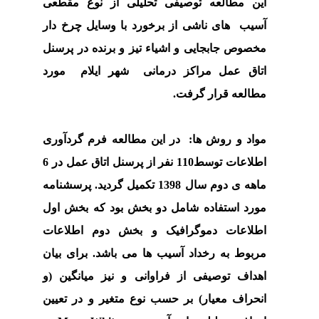
این مطالعه
توصیفی تحلیلی از نوع مقطعی
آسیب
های
ناشی
از
برخورد با وسایل چرخ دار
مخصوص جابجایی
و
اشیاء
تیز
و
برنده
در
پرسنل
اتاق عمل
مراکز
درمانی شهر ایلام مورد
مطالعه
قرار
گرفت.
مواد و روش ها:
در این مطالعه فرم گردآوری
اطلاعات توسط110 نفر از پرسنل اتاق عمل در 6
ماهه ی
دوم سال 1398
تکمیل
گردید. پرسشنامه
مورد
استفاده شامل
دو
بخش بود
که
بخش
اول
اطلاعات
دموگرافیک
و بخش
دوم اطلاعات
مربوط
به
رخداد
آسیب
ها
می
باشد.
برای بیان
اهداف توصیفی از
فراوانی
و
نیز
میانگین
(و
انحراف
معیار) بر
حسب
نوع
متغیر و در تعیین