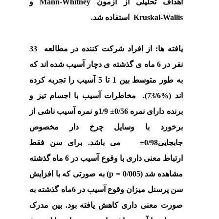
اهداف تحلیلی از آزمون
Mann-Whitney
و
Kruskal-Wallis
استفاده شد.
یافته ها:
از افراد شرکت کننده در مطالعه 33
نفر در 6 ماه ی گذشته ی دچار آسیب شده اند که
به طور متوسط بین 1 تا 5 آسیب را تجربه کرده
اند (%73/6). مخاطرات آسیب با اجسام تیز و
برنده دارای نمره 0/56
± 1/9
و نمره آسیب ناشی از
برخورد با وسایل چرخ دار مخصوص
جابجایی0/98
±
2/44 می باشد.
برای سن فقط
ارتباط معنی داری با وقوع آسیب در 6 ماه گذشته
مشاهده شد (0/005
p =
) به صورتی که با افزایش
سن پرسنل میزان وقوع آسیب در 6ماه گذشته به
صورت معنی داری کاهش یافته بود. بین مدرک