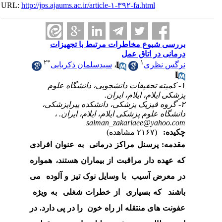
URL:
http://jps.ajaums.ac.ir/article-۱-۳۹۲-fa.html
بررسی شیوع مخاطرات مرتبط با تجهیزات
درمانی در اتاق عمل
۲
*
۱
نرگس نظری
،
سیدسلمان ذکریایی
۱- کمیته تحقیقات دانشجویی، دانشگاه علوم
پزشکی ایلام، ایلام، ایران.
۲- گروه فیزیک پزشکی، دانشکده پیراپزشکی،
دانشگاه علوم پزشکی ایلام، ایلام، ایران. ،
salman_zakariaee@yahoo.com
چکیده:
(۲۱۶۷ مشاهده)
مقدمه:
پرسنل
مراکز
درمانی به عنوان افرادی
که عهده دار مراقبت از بیماران هستند، همواره
در معرض آسیب با وسایل نوک تیز و آلوده می
باشند که بسیاری از خطرات شغلی به ویژه
عفونت های منتقله از راه خون را در پی دارد. در