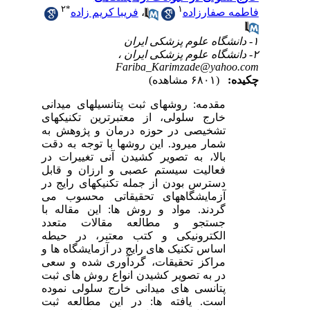
۲
*
۱
فاطمه صفارزاده
،
فریبا کریم زاده
۱- دانشگاه علوم پزشکی ایران
۲- دانشگاه علوم پزشکی ایران ،
Fariba_Karimzade@yahoo.com
چکیده:
(۶۸۰۱ مشاهده)
مقدمه: روش­های ثبت پتانسیل­های میدانی
خارج سلولی، از معتبرترین تکنیک­های
تشخیصی در حوزه درمان و پژوهش به
شمار می­رود. این روش­ها با توجه به دقت
بالا، به تصویر کشیدن آنی تغییرات در
فعالیت سیستم عصبی و ارزان و قابل
دسترس بودن از جمله تکنیک­های رایج در
آزمایشگاه­های تحقیقاتی محسوب می
گردند. مواد و روش ها: این مقاله با
جستجو و مطالعه مقالات متعدد
الکترونیکی و کتب معتبر، در حیطه
اساس تکنیک های رایج در آزمایشگاه ها و
مراکز تحقیقات، گردآوری شده و سعی
در به تصویر کشیدن انواع روش های ثبت
پتانسی های میدانی خارج سلولی نموده
است. یافته ها: در این مطالعه ثبت