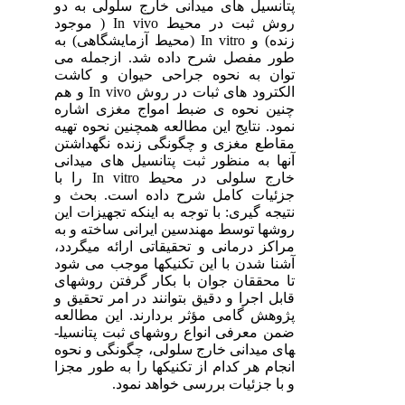
پتانسیل های میدانی خارج سلولی به دو
روش ثبت در محیط
In vivo
( موجود
زنده) و
In vitro
(محیط آزمایشگاهی) به
طور مفصل شرح داده شد. ازجمله می
توان به نحوه جراحی حیوان و کاشت
الکترود های ثبات در روش
In vivo
و هم
چنین نحوه ی ضبط امواج مغزی اشاره
نمود. نتایج این مطالعه همچنین نحوه تهیه
مقاطع مغزی و چگونگی زنده نگهداشتن
آنها به منظور ثبت پتانسیل های میدانی
خارج سلولی در محیط
In vitro
را با
جزئیات کامل شرح داده است. بحث و
نتیجه گیری: با توجه به اینکه تجهیزات این
روش­ها توسط مهندسین ایرانی ساخته و به
مراکز درمانی و تحقیقاتی ارائه می­گردد،
آشنا شدن با این تکنیک­ها موجب می شود
تا محققان جوان با بکار گرفتن روش­های
قابل اجرا و دقیق بتوانند در امر تحقیق و
پژوهش گامی مؤثر بردارند. این مطالعه
ضمن معرفی انواع روش­های ثبت پتانسیل­
های میدانی خارج سلولی، چگونگی و نحوه
انجام هر کدام از تکنیک­ها را به طور مجزا
و با جزئیات بررسی خواهد نمود.