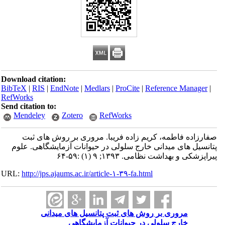
Download citation:
BibTeX
|
RIS
|
EndNote
|
Medlars
|
ProCite
|
Reference Manager
|
RefWorks
Send citation to:
Mendeley
Zotero
RefWorks
صفارزاده فاطمه، کریم زاده فریبا. مروری بر روش های ثبت
پتانسیل های میدانی خارج سلولی در حیوانات آزمایشگاهی. علوم
پیراپزشکی و بهداشت نظامی. ۱۳۹۳; ۹ (۱) :۵۹-۶۴
URL:
http://jps.ajaums.ac.ir/article-۱-۳۹-fa.html
مروری بر روش های ثبت پتانسیل های میدانی
خارج سلولی در حیوانات آزمایشگاهی