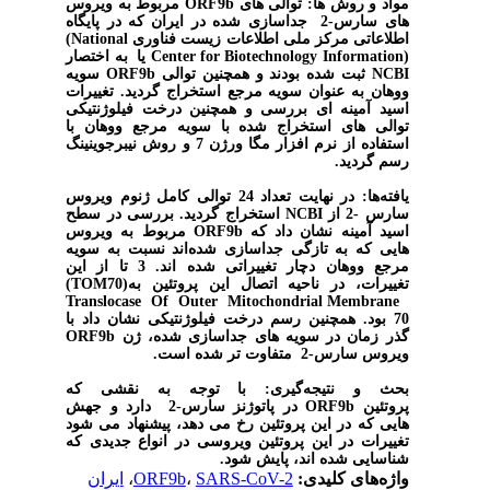
مواد و روش ها:
توالی های
ORF9b
مربوط به ویروس
های سارس-2 جداسازی شده در ایران که در پایگاه
اطلاعاتی
مرکز ملی اطلاعات زیست ‌فناوری
(National
Center for Biotechnology Information)
یا
به اختصار
NCBI
ثبت شده بودند و همچنین توالی
ORF9b
سویه
ووهان به عنوان سویه مرجع استخراج گردید. تغییرات
اسید آمینه ای بررسی و همچنین درخت فیلوژنتیکی
توالی های استخراج شده با سویه مرجع ووهان با
استفاده از نرم افزار مگا ورژن 7 و روش نیبرجوینینگ
رسم گردید.
یافته‌ها:
در نهایت تعداد 24 توالی کامل ژنوم ویروس
سارس -2 از
NCBI
استخراج گردید. بررسی در سطح
اسید آمینه نشان داد که
ORF9b
مربوط به ویروس
هایی که به تازگی جداسازی شده‌اند نسبت به سویه
مرجع ووهان دچار تغییراتی شده اند. 3 تا از این
تغییرات، در ناحیه اتصال این پروتئین به
(TOM70)
Translocase Of Outer Mitochondrial Membrane
70
بود. همچنین رسم درخت فیلوژنتیکی نشان داد با
گذر زمان در سویه های جداسازی شده، ژن
ORF9b
ویروس سارس-2 متفاوت تر شده است.
بحث و نتیجه‌گیری:
با توجه به نقشی که
پروتئین
ORF9b
در پاتوژنز
سارس-2
دارد و جهش
هایی که در این پروتئین رخ می دهد، پیشنهاد می شود
تغییرات در این پروتئین ویروسی در انواع جدیدی که
شناسایی شده اند، پایش شود
.
واژه‌های کلیدی:
SARS-CoV-2
،
ORF9b
،
ایران