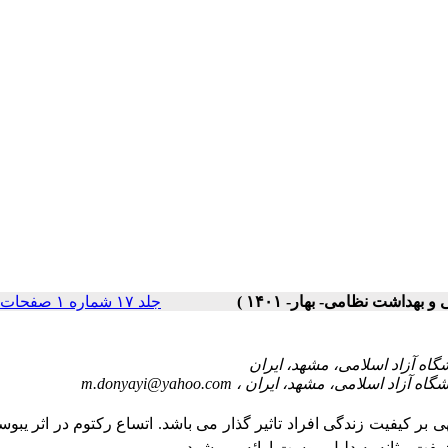
جلد ۱۷ شماره ۱ صفحات ۷۱-۶۷
m.donyayi@yahoo.com
 کیفیت زندگی افراد تاثیر گذار می باشد.
اتساع رکتوم در اثر یب
یفت مثانه به دلیل یبوست ارائه می شود.