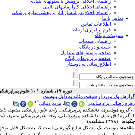
راهنمای اخلاقی پژوهش با سلولهای بنیادی
راهنمای اخلاقی کارآزماییهای بالینی
راهنمای اخلاق در انتشار آثار پژوهشی علوم پزشکی
تماس با ما
اطلاعات تماس
فرم برقراری ارتباط
تسهیلات پایگاه
راهنمای صفحات
جستجو در پایگاه
صفحه پرسش‌های متداول
صفحه برترین‌های پایگاه
اطلاع‌رسانی به دوستان
دوره ۱۷، شماره ۱ - ( علوم پیراپزشکی و بهداشت نظامی- بهار- ۱۴۰۱ )
گزارش یک مورد از شیفت مثانه به دلیل یبوست
۲
*
۱
زهره رضائی نژاد شاندیز
،
مریم دنیائی
۱- گروه هوشبری، دانشکده پیراپزشکی، واحد علوم پزشکی مشهد، دانشگاه آزاد اسلامی، مشهد، ایران
۲- گروه اتاق عمل، دانشکده پیراپزشکی، واحد علوم پزشکی مشهد، دانشگاه آزاد اسلامی، مشهد، ایران ،
چکیده:
(۴۴۷۸ مشاهده)
مقدمه:
یبوست یک مشکل شایع گوارشی است که به شکل قابل توجهی بر
تواند سبب انسداد خروجی مثانه شود؛
لذا در این گزارش یک مورد از ش