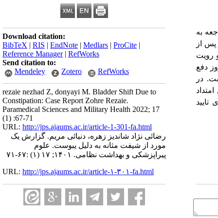
فاده می کرده است. 3 ماه قبل از مراجعه به
Download citation:
 پس از
BibTeX
|
RIS
|
EndNote
|
Medlars
|
ProCite
|
Reference Manager
|
RefWorks
و رویت
Send citation to:
ز دفع
Mendeley
Zotero
RefWorks
ست. در
 دیافراگماتیک (subdiaphragmatic) داخل لگن امتداد
rezaie nezhad Z, donyayi M. Bladder Shift Due to
Constipation: Case Report Zohre Rezaie.
ای تایید
Paramedical Sciences and Military Health 2022; 17
(1) :67-71
URL:
http://jps.ajaums.ac.ir/article-1-301-fa.html
رضائی نژاد شاندیز زهره، دنیائی مریم. گزارش یک
مورد از شیفت مثانه به دلیل یبوست. علوم
پیراپزشکی و بهداشت نظامی. ۱۴۰۱; ۱۷ (۱) :۶۷-۷۱
URL:
http://jps.ajaums.ac.ir/article-۱-۳۰۱-fa.html