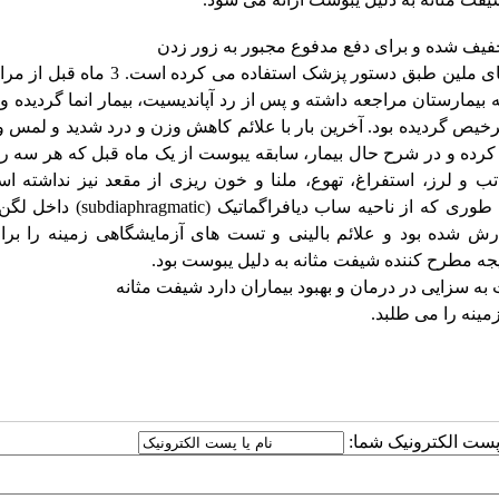
بوده و این مورد تا سن 14 سالگی ادامه داشته و جهت درمان از داروهای ملین طبق دستور پزشک است
یمارستان مراجعه داشته و پس از رد آپاندیسیت، بیمار انما گردیده و
 ترخیص گردیده بود. آخرین بار با علائم کاهش وزن و درد شدید و لمس 
ده و در شرح حال بیمار، سابقه یبوست از یک ماه قبل که هر سه رو
ب و لرز، استفراغ، تهوع، ملنا و خون ریزی از مقعد نیز نداشته ا
سونوگرافی تصویر توده کیستیک حجیم در شکم و لگن مشهود بود به طوری که از ناحیه ساب
اتساع حالب دو طرفه گزارش شده بود و علائم بالینی و تست های آزمایشگاهی زمینه را بر
ه سزایی در درمان و بهبود بیماران دارد شیفت مثانه
مینه را می طلبد.
ا پست الکترونیک شما: