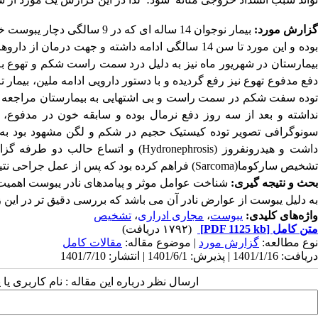
گزارش مورد:
بیمار نوجوان 14 ساله ای که در 9 سالگی دچار یبوست خفیف شده و برای دفع مدفوع مجبور به زور زدن
بیمارستان در شهریور ماه نیز به دلیل درد سمت راست شکم و تهوع به ب
دفع مدفوع تهوع نیز رفع گردیده و با دستور دارویی ادامه ملین، بیمار
توده سفت شکم در سمت راست و بی اشتهایی به بیمارستان مراجعه کر
نداشته و بعد از سه روز دفع نرمال بوده و سابقه خون در مدفوع، ت
داشت و هیدرونفروز (Hydronephrosis) و 
تشخیص سارکوما(Sarcoma) فراهم کرده بود که پس از عمل جراحی نتیجه مطرح کننده شیفت مثانه به دلیل یبوست بود.
بحث و نتیجه گیری:
شناخت عوامل موثر و پیامدهای نادر یبوست اهمیت ب
به دلیل یبوست از عوارض نادر آن می باشد که بررسی دقیق تر در این ز
واژه‌های کلیدی:
یبوست
،
مجاری ادراری
،
تشخیص
متن کامل
[PDF 1125 kb]
(۱۷۹۲ دریافت)
نوع مطالعه:
گزارش مورد
| موضوع مقاله:
مقالات کامل
دریافت: 1401/1/16 | پذیرش: 1401/6/1 | انتشار: 1401/7/10
ارسال نظر درباره این مقاله : نام کاربری ی