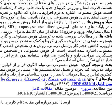
همین منظور پژوهشگران در حوزه های مختلف، در جست و جوی کشف
هستند. قدرت انتقال ویروس کرونای جدید باعث جلب توجه کارشناسان 
است. هوش مصنوعی اشاره به نرم افزارهایی دارد که علاوه بر تجزیه 
بررسی استفاده های هوش مصنوعی در زمان پاندمی بیماری کووید-19 پرداخته شده است.
واد و روش ها:
 در پایگاه های داده های اینترنتی
d , SID , scopus , sciensce direct
اعمال معیارهای ورود و خروج11 مقاله از میان 37 مقاله برای بررسی انتخاب شدند.
افته ها:
در مطالعات بررسی شده به توصیف هوش مصنوعی و گاربرد آن
هوش مصنوعی در بحران همه گیری کرونا و کمک به تشخیص سریع، مانیت
پیشگیری، طراحی دارو و واکسن می توان استفاده نمود. نرم افزار
فرایندهای تفکر انسان استفاده می‌کند.
حث و نتیجه گیری:
هوش مصنوعی می تواند الگوی فراتر از قوانین تع
کمترین تماس پرسنل درمانی با بیماران مورد شناسایی قرار داد، و ادا
واژه‌های کلیدی:
هوش مصنوعی
،
همه گیری
،
کووید- 19
،
ویروس کرونا
متن کامل
[PDF 628 kb]
(۴۶۸۷ دریافت)
نوع مطالعه:
مروری
| موضوع مقاله:
مقالات کامل
دریافت: 1400/9/21 | پذیرش: 1400/10/13 | انتشار: 1401/1/10
ارسال نظر درباره این مقاله : نام کاربری ی