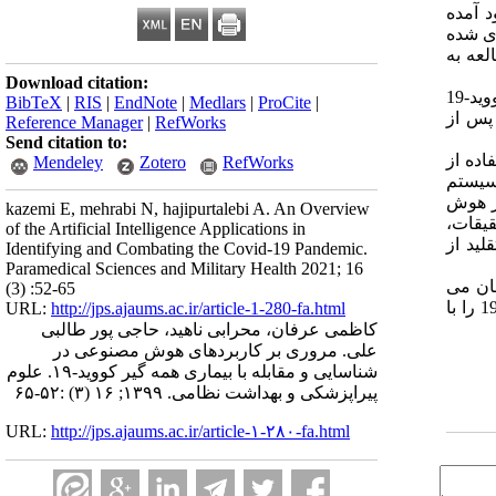
 آمده
ری شده
لعه به
Download citation:
این تحقیق از نوع نظری و از لحاظ روش به شیوه مروری با جست و جوی کلمات کلیدی هوش مصنوعی، بیماری همه گیر، کووید-19
BibTeX
|
RIS
|
EndNote
|
Medlars
|
ProCite
|
پس از
Reference Manager
|
RefWorks
Send citation to:
ده از
Mendeley
Zotero
RefWorks
 سیستم
تأکید بر هوش
kazemi E, mehrabi N, hajipurtalebi A. An Overview
ه درمان، تسهیل تحقیقات،
of the Artificial Intelligence Applications in
ید از
Identifying and Combating the Covid-19 Pandemic.
Paramedical Sciences and Military Health 2021; 16
ان می
(3) :52-65
تواند مدیریت کند تجزیه و تحلیل نماید.سیستم های مبتنی بر هوش مصنوعی این امکان را فراهم می کند که بتوان موارد مشکوک به کووید-19 را با
URL:
http://jps.ajaums.ac.ir/article-1-280-fa.html
کاظمی عرفان، محرابی ناهید، حاجی پور طالبی
علی. مروری بر کاربردهای هوش مصنوعی در
شناسایی و مقابله با بیماری همه گیر کووید-۱۹. علوم
پیراپزشکی و بهداشت نظامی. ۱۳۹۹; ۱۶ (۳) :۵۲-۶۵
URL:
http://jps.ajaums.ac.ir/article-۱-۲۸۰-fa.html