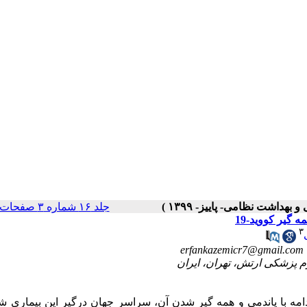
جلد ۱۶ شماره ۳ صفحات ۶۵-۵۲
گیر کووید-19
۳
erfankazemicr7@gmail.com
ل 2019 با شیوع بیماری نوظهور کووید-19 و در ادامه با پاندمی و همه گیر شدن آن، سراسر جهان درگیر این بیمار