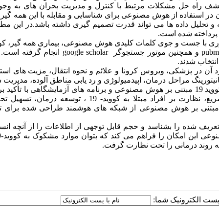
 راه حل مشکلات مرتبط با کنترل و مدیریت بحران های به وجود
در استفاده از هوش مصنوعی برای شناسایی و مقابله با این همه گی
و تحلیل داده ها می تواند قدرت تصمیم گیری داشته باشد.در این مطا
pubme
و همچنین موتور جستجوگر
google scholar
انجام گرفته است. 
 در پزشکی، ویروس کرونا و علائم و نحوه انتقال، مزیت های استفا
ورینگ مراحل درمان، اپیدمیولوژی و رد یابی مناطق آلوده، مدیریت
دارویی، کاهش حجم کار پرسنل درمانی، روش های تشخیص قطعی کووید 19 مبتنی بر هوش مصنوعی و برنامه های آزمایشگاهی با 
مصنوعی اشاره شده است. است. از هوش مصنوعی در تشخیص سریع، نظارت بر افراد مبتلا به کووید- 19 ، توسع
 مبتنی بر هوش مصنوعی از شبکه های هوشمند طراحی شده برای تقل
ریف شده را بشناسد و حجم قابل توجهی از اطلاعات را از آنچه انس
مه روند درمانی را تحت نظارت گرفت.
ا پست الکترونیک شما: