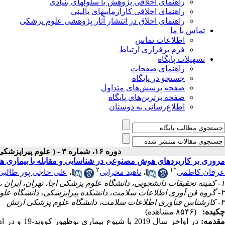
راهنمای اخلاقی پژوهش با سلولهای بنیادی
راهنمای اخلاقی کارآزماییهای بالینی
راهنمای اخلاق در انتشار آثار پژوهشی علوم پزشکی
تماس با ما
اطلاعات تماس
فرم برقراری ارتباط
تسهیلات پایگاه
راهنمای صفحات
جستجو در پایگاه
صفحه پرسش‌های متداول
صفحه برترین‌های پایگاه
اطلاع‌رسانی به دوستان
دوره ۱۶، شماره ۳ - ( علوم پیراپزشکی و بهداشت نظامی- پاییز- ۱۳۹۹ )
مروری بر کاربردهای هوش مصنوعی در شناسایی و مقابله با بیماری همه 
۲
۱
*
عرفان کاظمی
،
ناهید محرابی
،
علی حاجی پور طالبی
۱- کمیته تحقیقات دانشجویی، دانشگاه علوم پزشکی اجا، تهران، ایران ،
۲- گروه فن آوری اطلاعات سلامت، دانشکده پیراپزشکی، دانشگاه علوم پزشکی ارتش، تهران، ایران
۳- کارشناس فناوری اطلاعات سلامت، دانشگاه علوم پزشکی ارتش
چکیده:
(۸۵۴۶ مشاهده)
قدمه:
در اواخر سا