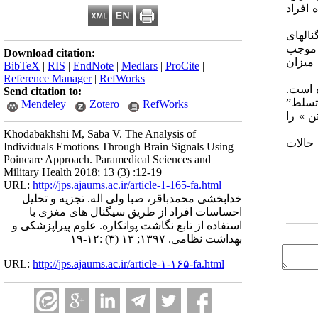
 افراد
 یک دقیقه ای که شامل 32 کانال از سیگنالهای
 موجب
Download citation:
 میزان
BibTeX
|
RIS
|
EndNote
|
Medlars
|
ProCite
|
Reference Manager
|
RefWorks
شده است.
Send citation to:
خوشایندی” (P<0/05)، “برانگیختگی" (P<0/01)، “میزان تسلط”
Mendeley
Zotero
RefWorks
شتن » را
Khodabakhshi M, Saba V. The Analysis of
 حالات
Individuals Emotions Through Brain Signals Using
Poincare Approach. Paramedical Sciences and
Military Health 2018; 13 (3) :12-19
URL:
http://jps.ajaums.ac.ir/article-1-165-fa.html
خدابخشی محمدباقر، صبا ولی اله. تجزیه و تحلیل
احساسات افراد از طریق سیگنال های مغزی با
استفاده از تابع نگاشت پوانکاره. علوم پیراپزشکی و
بهداشت نظامی. ۱۳۹۷; ۱۳ (۳) :۱۲-۱۹
URL:
http://jps.ajaums.ac.ir/article-۱-۱۶۵-fa.html