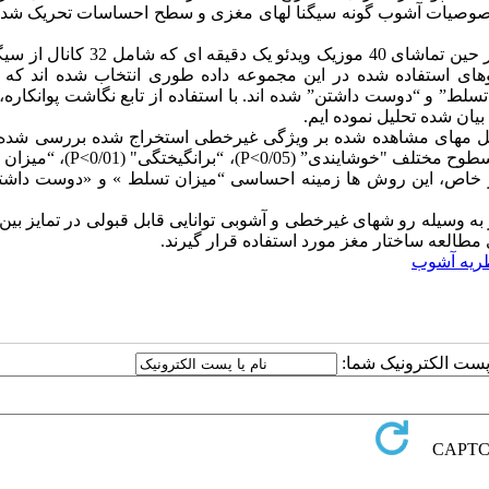
یان خصوصیات آشوب گونه سیگنا لهای مغزی و سطح احساسات تحریک شده
پایگاه داده گان «دیپ » با اطلاعات بیولوژیکی 32 نفر در حین تماشای 40 موزیک ویدئو
ئوهای استفاده شده در این مجموعه داده طوری انتخاب شده اند که
سلط” و “دوست داشتن” شده اند. با استفاده از تابع نگاشت پوانکاره،
یان شده تحلیل نموده ایم.
Spearm میزان تاثیر هر یک از فیل مهای مشاهده شده بر ویژگی غیرخطی استخراج شده بررسی 
نتایج نشان داد ویژگ یهای مرتبط با نگاشت پوانکاره در ایجاد تمایز بین سطوح مختلف "
انایی مطلوبی دارند. به طور خاص، این روش ها زمینه احساسی “میزان تسلط » و «دوست دا
ه وسیله رو شهای غیرخطی و آشوبی توانایی قابل قبولی در تمایز بین
 مطالعه ساختار مغز مورد استفاده قرار گیرند.
ریه آشوب
ا پست الکترونیک شما: