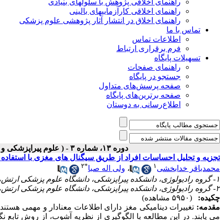
راهنمای اخلاقی پژوهش با سلولهای بنیادی
راهنمای اخلاقی کارآزماییهای بالینی
راهنمای اخلاق در انتشار آثار پژوهشی علوم پزشکی
تماس با ما
اطلاعات تماس
فرم برقراری ارتباط
تسهیلات پایگاه
راهنمای صفحات
جستجو در پایگاه
صفحه پرسش‌های متداول
صفحه برترین‌های پایگاه
اطلاع‌رسانی به دوستان
دوره ۱۳، شماره ۳ - ( علوم پیراپزشکی و بهداشت نظامی (پاییز ۱۳۹۷) ۱۳۹۷ )
تجزیه و تحلیل احساسات افراد از طریق سیگنال های مغزی با استفاده از
۲
*
۱
محمدباقر خدابخشی
،
ولی اله صبا
۱- گروه رادیولوژی، دانشکده پیراپزشکی، دانشگاه علوم پزشکی ارتش، تهران، ایران
۲- گروه رادیولوژی، دانشکده پیراپزشکی، دانشگاه علوم پزشکی ارتش، تهران، ایران ،
چکیده:
(۵۹۵۰ مشاهده)
مقدمه:
تغییرات دینامیکی مغز دارای اطلاعات معنادار و مهمی هستند 
می یابند. در این مطالعه با الگوگیری از نظریه آشوب، از روش تابع 