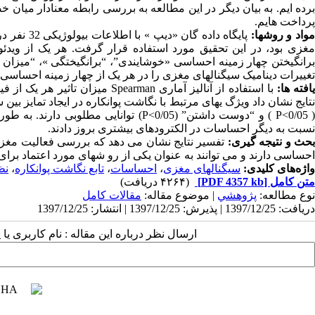
برده ایم. به بیان دیگر در این مطالعه به بررسی رابطه معنادار م
پرداخت هایم.
واد و روشها:
مغزی بود، در این تحقیق مورد استفاده قرار گرفت. هر یک از وید
برانگیختن چهار زمینه احساسی «خوشایندی”، “برانگیختگی »، “میزان ت
تغییرات دینامیک سیگنالهای مغزی را در هر یک از چهار زمینه احساسی ب
افته ها:
با استفاده از آنالیز آماری an
( 05/P<0 ) و “دوست داشتن” (05/P<0) تو
نسبت به دیگر احساسات در الکترودهای بیشتری بروز دادند.
حث و نتیجه گیری:
تفسیر نتایج نشان می دهد که بررسی فعالیت مغز ب
احساسی دارند و می توانند به عنوان یکی از رو شهای مورد اعتماد برای
واژه‌های کلیدی:
سیگنالهای مغزی
،
احساسات
،
تابع نگاشت پوانکاره
،
نظ
متن کامل
[PDF 4357 kb]
(۴۲۶۴ دریافت)
نوع مطالعه:
پژوهشي
| موضوع مقاله:
مقالات کامل
دریافت: 1397/12/25 | پذیرش: 1397/12/25 | انتشار: 1397/12/25
ارسال نظر درباره این مقاله : نام کاربری ی