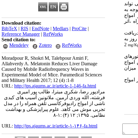
، تا 70 درصد این امواج می تواند
وجه به
امواج
ه ،اثر
Download citation:
BibTeX
|
RIS
|
EndNote
|
Medlars
|
ProCite
|
 آب مقطر دریافت
Reference Manager
|
RefWorks
مواج الکترومغناطیس: 4 ساعت در روز به
Send citation to:
2
mg/K
Mendeley
Zotero
RefWorks
. فاکتورهای
Moradpour R, Shokri M, Talebpour Amiri F,
ض امواج
Allahverdy A. Melatonin Reduces Liver Damage
 میزان
Caused by Mobile Radiofrequency Waves in
Experimental Model of Mice. Paramedical Sciences
 امواج
and Military Health 2017; 12 (4) :1-8
URL:
http://jps.ajaums.ac.ir/article-1-146-fa.html
مرادپور رضا، شکری میترا، طالب پور امیری
فرشته، الله وردی آرمین. ملاتونین آسیب های کبدی
ناشی از امواج رادیوفرکانسی تلفن همراه را در مدل
تجربی موش می کاهد. علوم پیراپزشکی و بهداشت
نظامی. ۱۳۹۵; ۱۲ (۴) :۱-۸
URL:
http://jps.ajaums.ac.ir/article-۱-۱۴۶-fa.html