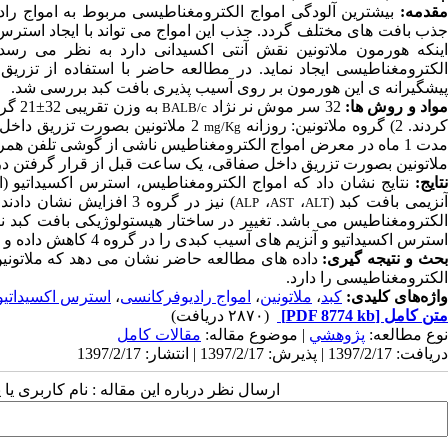
قدمه:
جذب بافت های مختلف گردد. جذب این امواج می تواند با ایجاد استرس 
اینکه هورمون ملاتونین نقش آنتی اکسیدانی دارد به نظر می رسد ا
الکترومغناطیسی ایجاد نماید. در مطالعه حاضر با استفاده از تزری
پیشگیرانه ی این هورمون بر روی آسیب پذیری بافت کبد بررسی شد.
واد و روش ها:
32 سر موش نر نژاد
به وزن تقریبی 32
±
BALB/c
ردند. 2) گروه ملاتونین: روزانه
mg/Kg
دت 1 ماه در معرض امواج الکترومغناطیس ناشی از گوشی تلفن همراه قرار داده شدند. 4) گروه ملاتونین و امواج الکترومغناطیس: روزانه
ملاتونین بصورت تزریق داخل صفاقی، یک ساعت قبل از قرار گرفتن در
تایج:
نتایج نشان داد که امواج الکترومغناطیس، استرس اکسیداتیو (
نزیمی بافت کبد (
،
،
) نیز در گروه 3 افزای
ALP
AST
ALT
الکترومغناطیس می باشد. تغییر در ساختار هیستولوژیکی بافت کبد نیز
استرس اکسیداتیو و آنزیم های آسیب کبدی را در گروه 4 کاهش داده و ساختار بافتی کبد را نیز در همین گروه بهبود بخشد.
حث و نتیجه گیری:
داده های مطالعه حاضر نشان می دهد که ملاتونین
الکترومغناطیسی را دارد.
واژه‌های کلیدی:
کبد
،
ملاتونین
،
امواج رادیوفرکانسی
،
استرس اکسیداتیو
متن کامل
[PDF 8774 kb]
(۲۸۷۰ دریافت)
نوع مطالعه:
پژوهشي
| موضوع مقاله:
مقالات کامل
دریافت: 1397/2/17 | پذیرش: 1397/2/17 | انتشار: 1397/2/17
ارسال نظر درباره این مقاله : نام کاربری ی