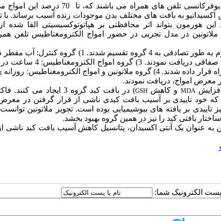
بیشترین آلودگی امواج الکترومغناطیسی مربوط به امواج رادیوفرکانسی تلفن های همراه می باشند که
اکسیداتیو به بافت های مختلف بدن موجودات زنده آسیب برساند. با ت
ین هورمون بتواند اثر محافظتی بر هپاتوتوکسیسیتی القا شده از 
ق ملاتونین در مدل تجربی در حضور امواج الکترومغناطیس تلفن همرا
21 گرم به طور تصادفی به 4 گروه تقسیم شدند. 1) گروه کنترل:
2 ملاتونین بصورت تزریق داخل صفاقی دریافت نمودند. 3) گروه ا
g
 معرض امواج، دریافت نمودند.
افزایش
و کاهش
) در بافت کبد گروه 3 ایجاد می کنند
GSH
MDA
ش نشان دادند که خود تاییدی بر آسیب بافت کبدی ناشی از قرار گرفتن در معر
 تاییدی بر یافته های بیوشیمیایی بوده است. تجویز ملاتونین توانست
 به عنوان یک آنتی اکسیدان، پتانسیل کاهش آسیب بافت کبد ناشی از
ا پست الکترونیک شما: