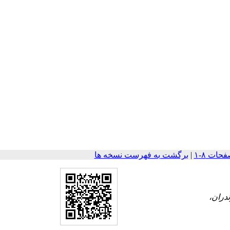
|
برگشت به فهرست نسخه ها
دران،