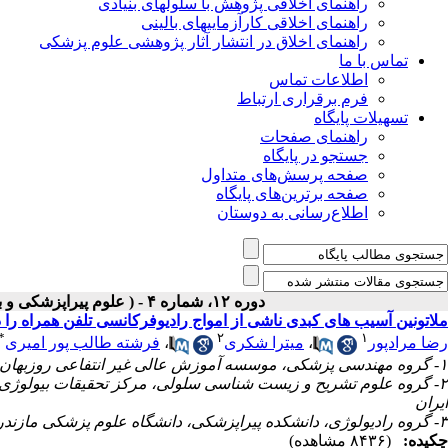
راهنمای اخلاقی پژوهش با سلولهای بنیادی
راهنمای اخلاقی کارآزماییهای بالینی
راهنمای اخلاق در انتشار آثار پژوهشی علوم پزشکی
تماس با ما
اطلاعات تماس
فرم برقراری ارتباط
تسهیلات پایگاه
راهنمای صفحات
جستجو در پایگاه
صفحه پرسش‌های متداول
صفحه برترین‌های پایگاه
اطلاع‌رسانی به دوستان
دوره ۱۲، شماره ۴ - ( علوم پیراپزشکی و بهداشت نظامی (زمستان ۱۳۹۶) ۱۳۹۵ )
ملاتونین آسیب های کبدی ناشی از امواج رادیوفرکانسی تلفن همراه ر
*
۲
۱
رضا مرادپور
،
میترا شکری
،
فرشته طالب پور امیری
۱- گروه مهندسی پزشکی، موسسه آموزش عالی غیر انتفاعی روزبهان، ساری، ایران
۲- گروه علوم تشریح و زیست شناسی سلولی، مرکز تحقیقات بیولوژی
ایران
۳- گروه رادیولوژی، دانشکده پیراپزشکی، دانشگاه علوم پزشکی مازندران، ساری، ایران
چکیده:
(۸۴۳۶ مشاهده)