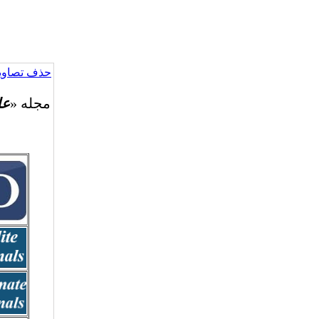
حذف تصاویر
مجله «
عل