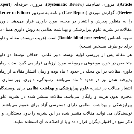
Articl
)، مروری نظام‌مند (
Systematic Review
)، مروری حرفه‌­ای (
Expert
Revie
)، گزارش موردی (
Case Report
) و نامه به سردبیر (
Letter to Editor
)
ا
به منظور پذیرش و انتشار در مجله، مورد داوری قرار می‌دهد. داوری
قالات در نشریه علوم پیراپزشکی و بهداشت نظامی به روش داوری همتا - دو
ویه ناشناس (
Double blind peer review
) است (هویت نویسنده مقاله و داور
رای دو طرف مشخص نیست).
ر مقاله پس از بررسی اولیه توسط دبیر علمی، حداقل توسط دو داور
تخصص در حوزه موضوعی مربوطه، مورد ارزیابی قرار می گیرد. مدت زمان
داوری مقالات در این مجله در حدود ۱ ماه بوده و زمان انتشار مقالات از زمان
یرفته شدن نیز در حدود ۲ ماه می‌باشد
.
رسیدگی، داوری، ویراستاری و
نتشار مقالات در نشریه
علوم پیراپزشکی و بهداشت نظامی
برای نویسندگان
حترم بدون هزینه و رایگان می‌باشد. مقالات منتشر شده در نشریه علوم
یراپزشکی و بهداشت نظامی دارای دسترسی آزاد برای عموم می‌باشند و
ویسندگان می توانند مقالات منتشر شده در این نشریه را بدون دستکاری و با
کر منبع در اختیار دیگران قرار داده و یا از اطلاعات آن استفاده نمایند
.