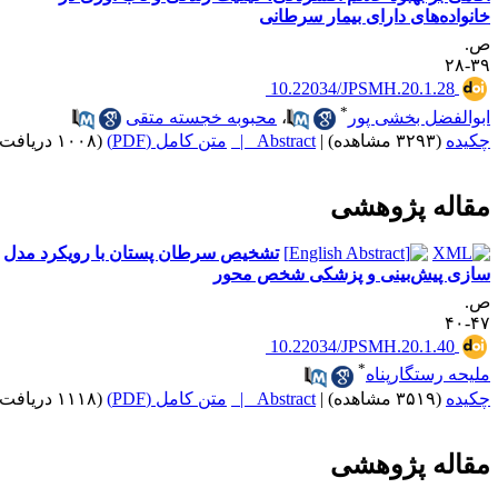
انواده‌های دارای بیمار سرطانی
.
۳۹-
‎ 10.22034/JPSMH.20.1.28
*
بوالفضل بخشی پور
،
محبوبه خجسته متقی
کیده
(۳۲۹۳ مشاهده)
|
Abstract |
متن کامل (PDF)
(۱۰۰۸ دریافت)
قاله پژوهشی
تشخیص سرطان پستان با رویکرد مدل
ازی پیش‌بینی و پزشکی شخص محور
.
۴۷-
‎ 10.22034/JPSMH.20.1.40
*
لیحه رستگارپناه
کیده
(۳۵۱۹ مشاهده)
|
Abstract |
متن کامل (PDF)
(۱۱۱۸ دریافت)
قاله پژوهشی