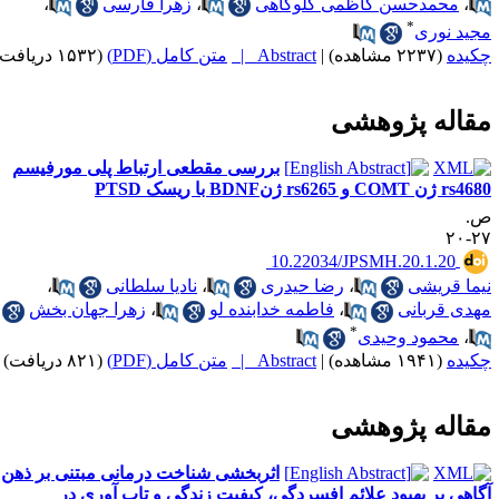
،
محمدحسن کاظمی گلوگاهی
،
زهرا فارسی
،
*
جید نوری
کیده
(۲۲۳۷ مشاهده)
|
Abstract |
متن کامل (PDF)
(۱۵۳۲ دریافت)
قاله پژوهشی
بررسی مقطعی ارتباط پلی مورفیسم
r ژن COMT و rs6265 ژنBDNF با ریسک PTSD
.
۲۷-
‎ 10.22034/JPSMH.20.1.20
یما قریشی
،
رضا حیدری
،
نادیا سلطانی
،
هدی قربانی
،
فاطمه خدابنده لو
،
زهرا جهان بخش
*
،
محمود وحیدی
کیده
(۱۹۴۱ مشاهده)
|
Abstract |
متن کامل (PDF)
(۸۲۱ دریافت)
قاله پژوهشی
اثربخشی شناخت درمانی مبتنی بر ذهن
گاهی بر بهبود علائم افسردگی، کیفیت زندگی و تاب آوری در