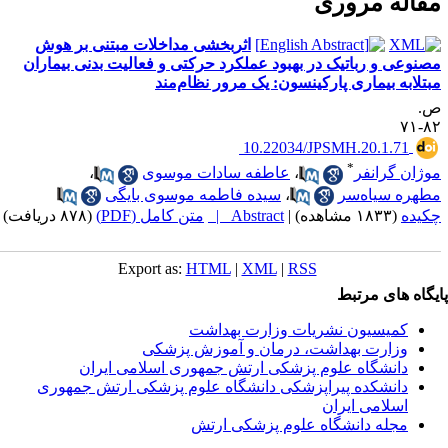
قاله مروری
اثربخشی مداخلات مبتنی بر هوش
صنوعی و رباتیک در بهبود عملکرد حرکتی و فعالیت بدنی بیماران
بتلابه بیماری پارکینسون: یک مرور نظام‌مند
.
۸۲-
‎ 10.22034/JPSMH.20.1.71
*
وژان گرانفر
،
عاطفه سادات موسوی
،
طهره سیاه‌سر
،
سیده فاطمه موسوی بایگی
کیده
(۱۸۳۳ مشاهده)
|
Abstract |
متن کامل (PDF)
(۸۷۸ دریافت)
Export as:
HTML
|
XML
|
RSS
یگاه های مرتبط
کمیسیون نشریات وزارت بهداشت
وزارت بهداشت، درمان و آموزش پزشکی
دانشگاه علوم پزشکی ارتش جمهوری اسلامی ایران
دانشکده پیراپزشکی دانشگاه علوم پزشکی ارتش جمهوری
اسلامی ایران
مجله دانشگاه علوم پزشکی ارتش