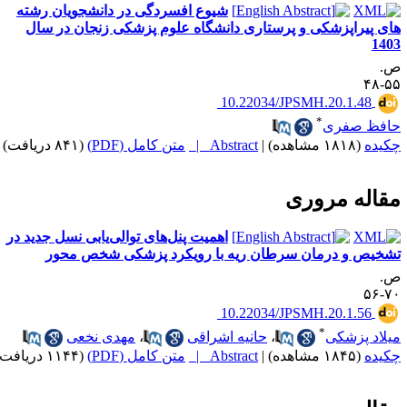
شیوع افسردگی در دانشجویان رشته
ای پیراپزشکی و پرستاری دانشگاه علوم پزشکی زنجان در سال
140
.
۵۵-
‎ 10.22034/JPSMH.20.1.48
*
افظ صفری
کیده
(۱۸۱۸ مشاهده)
|
Abstract |
متن کامل (PDF)
(۸۴۱ دریافت)
قاله مروری
اهمیت پنل‌های توالی‌یابی نسل جدید در
شخیص و درمان سرطان ریه با رویکرد پزشکی شخص محور
.
۷۰-
‎ 10.22034/JPSMH.20.1.56
*
یلاد پزشکی
،
حانیه اشراقی
،
مهدی نخعی
کیده
(۱۸۴۵ مشاهده)
|
Abstract |
متن کامل (PDF)
(۱۱۴۴ دریافت)