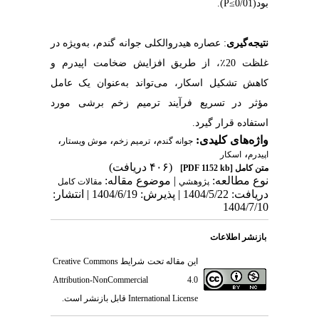
بود
(0/01
P≤
).
نتیجه‌گیری
:
عصاره هیدروالکلی جوانه گندم، به‌ویژه در
غلظت 20
٪
، از طریق افزایش ضخامت اپیدرم و
کاهش تشکیل اسکار، می‌تواند به‌عنوان یک عامل
مؤثر در تسریع فرآیند ترمیم زخم برشی مورد
استفاده قرار گیرد
.
واژه‌های کلیدی:
،
،
،
جوانه گندم
ترمیم زخم
موش ویستار
،
اپیدرم
اسکار
(۴۰۶ دریافت)
متن کامل
[PDF 1152 kb]
نوع مطالعه:
| موضوع مقاله:
پژوهشي
مقالات کامل
دریافت: 1404/5/22 | پذیرش: 1404/6/19 | انتشار:
1404/7/10
بازنشر اطلاعات
این مقاله تحت شرایط
Creative Commons
Attribution-NonCommercial 4.0
International License
قابل بازنشر است.