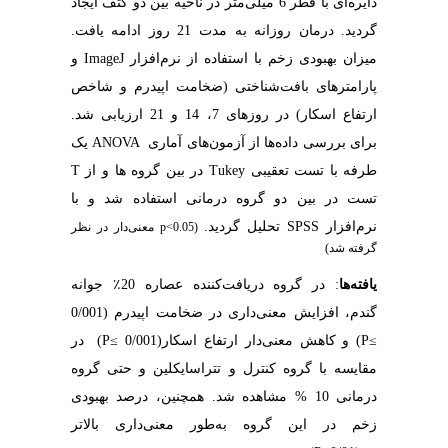
دایره‌ای با قطر 6 میلی‌متر در ناحیه بین دو کتف ایجاد
گردید. درمان روزانه به مدت 21 روز ادامه یافت.
میزان بهبودی زخم با استفاده از نرم‌افزار
ImageJ
و
پارامترهای بافت‌شناختی (ضخامت اپیدرم و شاخص
ارتفاع اسکار) در روزهای 7، 14 و 21 ارزیابی شد.
برای بررسی داده‌ها از آزمون‌های آماری
ANOVA
یک
طرفه
با تست تعقیبی
Tukey
در بین گروه ها و از
T
تست در بین دو گروه درمانی استفاده شد و با
نرم‌افزار
SPSS
تحلیل گردید
.
(p<0.05 معنی‌دار در نظر
گرفته شد)
یافته‌ها
:
در گروه دریافت‌کننده عصاره 20
٪
جوانه
گندم، افزایش معنی‌داری در ضخامت اپیدرم (
0/001
P≤
) و کاهش معنی‌دار ارتفاع اسکار(
0/001
P≤
)
در
مقایسه با گروه کنترل و تتراسایکلین
و حتی گروه
درمانی 10 %
مشاهده شد. همچنین، درصد بهبودی
زخم در این گروه به‌طور معنی‌داری بالاتر