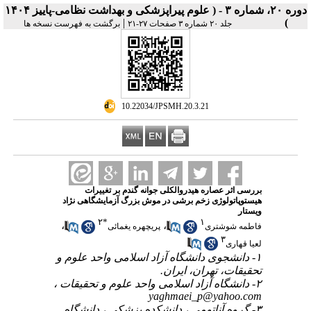
دوره ۲۰، شماره ۳ - ( علوم پیراپزشکی و بهداشت نظامی-پاییز ۱۴۰۴
|
)
جلد ۲۰ شماره ۳ صفحات ۲۷-۲۱
برگشت به فهرست نسخه ها
‎ 10.22034/JPSMH.20.3.21
بررسی اثر عصاره هیدروالکلی جوانه گندم بر تغییرات
هیستوپاتولوژی زخم برشی در موش بزرگ آزمایشگاهی نژاد
ویستار
۲
*
۱
،
،
فاطمه شوشتری
پریچهره یغمائی
۳
لعیا قهاری
۱- دانشجوی دانشگاه آزاد اسلامی واحد علوم و
تحقیقات، تهران، ایران.
۲- دانشگاه آزاد اسلامی واحد علوم و تحقیقات ،
yaghmaei_p@yahoo.com
۳- گروه آناتومی ، دانشکده پزشکی ، دانشگاه