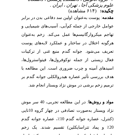
علوم پزشکی آجا ، تهران ، ایران .
چکیده:
(۶۱۴ مشاهده)
مقدمه
:
پوست به‌عنوان اولین سد دفاعی بدن در برابر
عوامل خارجی از جمله کم‌آبی، آسیب‌های شیمیایی و
تهاجم میکروارگانیسم‌ها عمل می‌کند. زخم به‌عنوان
هرگونه اختلال در ساختار و عملکرد لایه‌های پوست
تعریف می‌شود. جوانه گندم منبع غنی از ترکیبات
فعال زیستی از جمله توکوفرول‌ها، فیتواسترول‌ها،
اسیدهای آمینه و چرب ضروری است. این مطالعه با
هدف بررسی تأثیر عصاره هیدروالکلی جوانه گندم بر
ترمیم زخم برشی در موش نژاد ویستار انجام شد
.
مواد و روش‌ها
:
در این مطالعه تجربی، 40 سر موش
نژاد ویستار به‌صورت تصادفی در چهار گروه 10‌تایی
(کنترل، عصاره جوانه گندم 10
٪
، عصاره جوانه گندم
20
٪
و پماد تتراسایکلین) تقسیم شدند. یک زخم