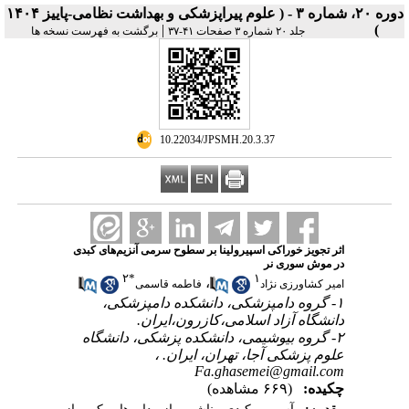
دوره ۲۰، شماره ۳ - ( علوم پیراپزشکی و بهداشت نظامی-پاییز ۱۴۰۴
|
)
جلد ۲۰ شماره ۳ صفحات ۴۱-۳۷
برگشت به فهرست نسخه ها
‎ 10.22034/JPSMH.20.3.37
اثر تجویز خوراکی اسپیرولینا بر سطوح سرمی آنزیم‌های کبدی
در موش سوری نر
۲
*
۱
،
امیر کشاورزی نژاد
فاطمه قاسمی
۱- گروه دامپزشکی، دانشکده دامپزشکی،
دانشگاه آزاد اسلامی،کازرون،ایران.
۲- گروه بیوشیمی، دانشکده پزشکی، دانشگاه
علوم پزشکی آجا، تهران، ایران. ،
Fa.ghasemei@gmail.com
چکیده:
(۶۶۹ مشاهده)