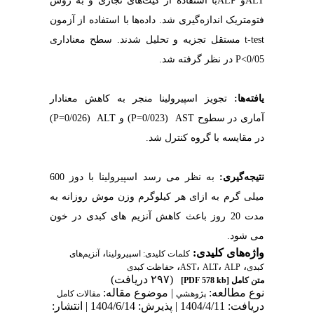
ALT
و
ALP
با استفاده از کیت‌های تجاری و به روش
فتومتریک اندازه‌گیری شد. داده‌ها با استفاده از آزمون
t-test
مستقل تجزیه و تحلیل شدند. سطح معناداری
0/05>P
در نظر گرفته شد
.
یافته‌ها
:
تجویز اسپیرولینا منجر به کاهش معنادار
آماری در سطوح
AST
(0/023=
P
)
و
ALT
(0/026=
P
)
در مقایسه با گروه کنترل شد.
نتیجه‌گیری
:
به نظر می رسد اسپیرولینا با دوز 600
میلی گرم به ازای هر کیلوگرم وزن موش روزانه به
مدت 20 روز باعث کاهش آنزیم های کبدی در خون
می شود.
واژه‌های کلیدی:
،
کلمات کلیدی: اسپیرولینا
آنزیم‌های
،
،
،
،
کبدی
ALP
ALT
AST
حفاظت کبدی
(۲۹۷ دریافت)
متن کامل
[PDF 578 kb]
نوع مطالعه:
| موضوع مقاله:
پژوهشي
مقالات کامل
دریافت: 1404/4/11 | پذیرش: 1404/6/14 | انتشار: