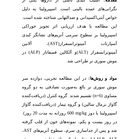
مقدمه
:
آسیب کبدی ناشی از داروها یکی از
نگرانی‌های عمده بالینی است. اسپیرولینا به دلیل
خواص آنتی‌اکسیدانی و ضدالتهابی شناخته شده است.
این مطالعه با هدف ارزیابی اثر تجویز خوراکی
اسپیرولینا بر سطوح سرمی آنزیم‌های نشانگر کبدی
آسپارتات آمینوترانسفراز
)
AST
(
، آلانین
آمینوترانسفراز
ALT)
(
و آلکالین فسفاتاز (
ALP
) در
موش سوری نر طراحی شد
.
مواد و روش‌ها
:
در این مطالعه تجربی، دوازده سر
موش سوری نر بالغ به‌صورت تصادفی به دو گروه
مساوی (6=
n
)
تقسیم شدند: گروه کنترل (دریافت‌کننده
گاواژ نرمال سالین)
و گروه تیمار (دریافت‌کننده گاواژ
اسپیرولینا با دوز
mg/kg
600 روزانه به مدت 20 روز).
در روز بیست و یکم، نمونه‌های خون از قلب گرفته
شد و پس از جداسازی سرم، سطوح آنزیم‌های
AST
،