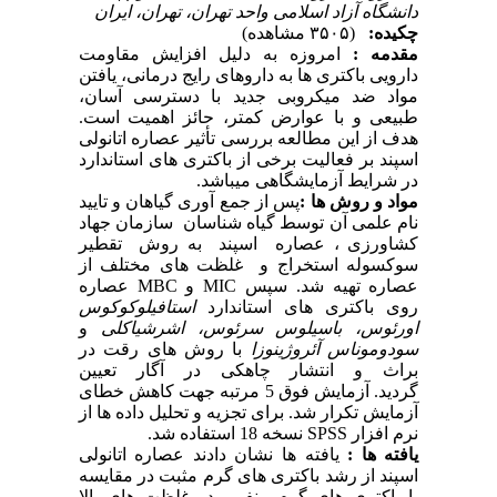
دانشگاه آزاد اسلامی واحد تهران، تهران، ایران
چکیده:
(۳۵۰۵ مشاهده)
مقدمه :
امروزه به دلیل افزایش مقاومت
دارویی باکتری ها به داروهای رایج درمانی، یافتن
مواد ضد میکروبی جدید با دسترسی آسان،
طبیعی و با عوارض کمتر، حائز اهمیت است.
هدف از این مطالعه بررسی تأثیر عصاره اتانولی
اسپند بر فعالیت برخی از باکتری های استاندارد
در شرایط آزمایشگاهی میباشد.
مواد و روش ها :
پس از جمع آوری گیاهان و تایید
نام علمی آن توسط گیاه شناسان سازمان جهاد
کشاورزی ، عصاره اسپند به روش تقطیر
سوکسوله استخراج و غلظت های مختلف از
عصاره تهیه شد. سپس
MIC
و
MBC
عصاره
روی باکتری های استاندارد
استافیلوکوکوس
اورئوس، باسیلوس سرئوس، اشرشیاکلی
و
سودوموناس آئروژینوزا
با روش های رقت در
براث و انتشار چاهکی در آگار تعیین
گردید. آزمایش فوق 5 مرتبه جهت کاهش خطای
آزمایش تکرار شد. برای تجزیه و تحلیل داده ها از
نرم افزار SPSS نسخه 18 استفاده شد.
یافته ها :
یافته ها نشان دادند عصاره اتانولی
اسپند از رشد باکتری های گرم مثبت در مقایسه
با باکتری های گرم منفی در غلظت های بالا