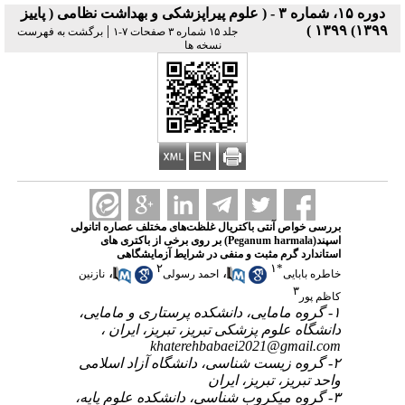
دوره ۱۵، شماره ۳ - ( علوم پیراپزشکی و بهداشت نظامی ( پاییز
|
۱۳۹۹) ۱۳۹۹ )
جلد ۱۵ شماره ۳ صفحات ۷-۱
برگشت به فهرست
نسخه ها
بررسی خواص آنتی باکتریال غلظت‌های مختلف عصاره اتانولی
اسپند(Peganum harmala) بر روی برخی از باکتری های
استاندارد گرم مثبت و منفی در شرایط آزمایشگاهی
۲
۱
*
،
،
خاطره بابایی
احمد رسولی
نازنین
۳
کاظم پور
۱- گروه مامایی، دانشکده پرستاری و مامایی،
دانشگاه علوم پزشکی تبریز، تبریز، ایران ،
khaterehbabaei2021@gmail.com
۲- گروه زیست شناسی، دانشگاه آزاد اسلامی
واحد تبریز، تبریز، ایران
۳- گروه میکروب شناسی، دانشکده علوم پایه،