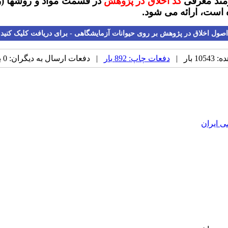
زمند معرفی
کد اخلاق در پژوهش
در قسمت مواد و روشها (رو
 است، ارائه می شود
.
اصول اخلاق در پژوهش بر روی حیوانات آزمایشگاهی - برای دریافت کلیک کنید
 بار |
دفعات چاپ: 892 بار
| دفعات ارسال به دیگران: 0 بار |
ی ایران