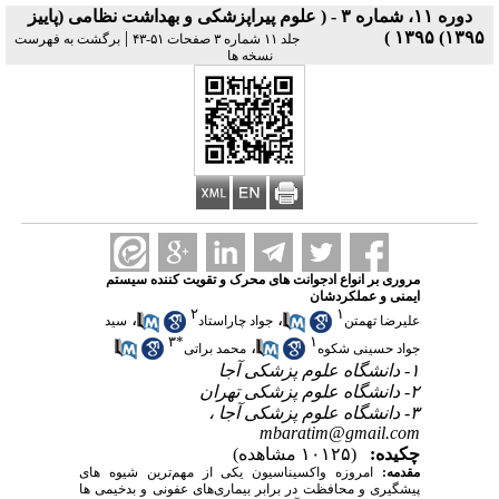
دوره ۱۱، شماره ۳ - ( علوم پیراپزشکی و بهداشت نظامی (پاییز
|
۱۳۹۵) ۱۳۹۵ )
جلد ۱۱ شماره ۳ صفحات ۵۱-۴۳
برگشت به فهرست
نسخه ها
مروری بر انواع ادجوانت های محرک و تقویت کننده سیستم
ایمنی و عملکردشان
۲
۱
،
،
علیرضا تهمتن
جواد چاراستاد
سید
۳
*
۱
،
جواد حسینی شکوه
محمد براتی
۱- دانشگاه علوم پزشکی آجا
۲- دانشگاه علوم پزشکی تهران
۳- دانشگاه علوم پزشکی آجا ،
mbaratim@gmail.com
چکیده:
(۱۰۱۲۵ مشاهده)
مقدمه:
امروزه واکسیناسیون یکی از مهم‌ترین شیوه ­های
پیشگیری و محافظت در برابر بیماری‌های عفونی و بدخیمی­ ها