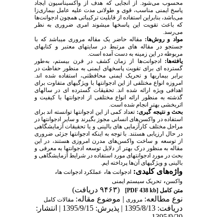
محسوب می‌شود. از آنجایی که هدف از واکسیناسیون ایجاد
پاسخ ایمنی مناسب، قوی و طولانی مدت علیه عامل بیماری‌زا
می‌باشد، بنابراین استفاده از قابلیت ترکیباتی همچون ادجوانت‌ها
که باعث تقویت این پاسخ­ها می­شوند امری ضروری به نظر
می‌رسد.
مواد و روش‌ها:
مقاله حاضر یک مقاله مروری می­باشد که با
جستجو در مقاله­ های مرتبط در سایت­های معتبر و کتاب­های
مربوطه در این زمینه به دست آمده است.
یافته‌ها:
ادجوانت‌ها از زمان کشف در قرن بیستم، به‌طور
گسترده­ ای برای تقویت پاسخ­های ایمنی به منظور حفاظت در
برابر بیماری­ها و تحریک ایمنی محافظتی، استفاده شده­ اند.
امروزه انواع مختلفی از این ادجوانت­ها با ویژگی­های متفاوت برای
اهدافی ویژه ارائه شده ­اند. تحقیقات گسترده­ ای در سال­های
گذشته به منظور ارائه انواع مختلفی از ادجوانت­ها با کیفیت و
اثربخشی بهتر انجام شده است.
بحث و نتیجه گیری:
تعداد کمی از این ادجوانت­ها توانسته­ اند برای
استفاده در واکسن‌های انسانی مجوز بگیرند و سایر ادجوانت­ها در
مراحل مختلف کارآزمایی­ های بالینی و یا تحقیقات آزمایشگاهی
در حال ارزیابی هستند. با توجه به اینکه ادجوانت­ها جزئی ضروری
از توسعه و ساخت واکسن‌های مدرن امروزی هستند، در این
مقاله به منظور درک بهتر از دلایل توسعه­ ادجوانت­ها به معرفی و
بحث در مورد ادجوانت­های مورد استفاده در شرایط آزمایشگاهی و
بالینی و ویژگی­های آن‌ها پرداخته­ ایم.
واژه‌های کلیدی:
،
،
ادجوانت ها
عملکرد ادجوانت ها
،
واکسن
تحریک سیستم ایمنی
(۹۴۶۳ دریافت)
متن کامل
[PDF 438 kb]
نوع مطالعه:
| موضوع مقاله:
مروری
مقالات کامل
دریافت: 1395/8/13 | پذیرش: 1395/9/15 | انتشار:
1395/9/20